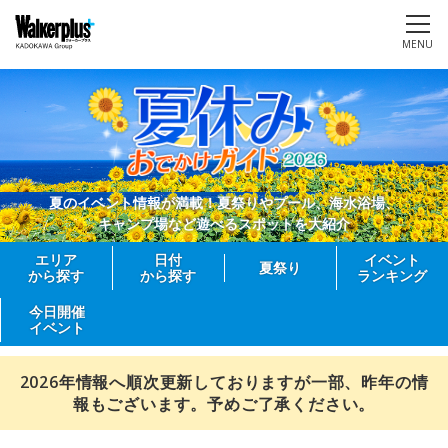
MENU
夏のイベント情報が満載！夏祭りやプール、海水浴場、
キャンプ場など遊べるスポットを大紹介
エリア
日付
イベント
夏祭り
から探す
から探す
ランキング
今日開催
イベント
2026年情報へ順次更新しておりますが一部、昨年の情
報もございます。予めご了承ください。