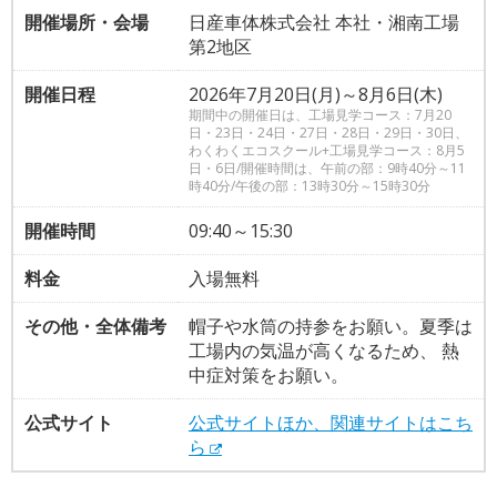
開催場所・会場
日産車体株式会社 本社・湘南工場
第2地区
開催日程
2026年7月20日(月)～8月6日(木)
期間中の開催日は、工場見学コース：7月20
日・23日・24日・27日・28日・29日・30日、
わくわくエコスクール+工場見学コース：8月5
日・6日/開催時間は、午前の部：9時40分～11
時40分/午後の部：13時30分～15時30分
開催時間
09:40～15:30
料金
入場無料
その他・全体備考
帽子や水筒の持参をお願い。夏季は
工場内の気温が高くなるため、 熱
中症対策をお願い。
公式サイト
公式サイトほか、関連サイトはこち
ら