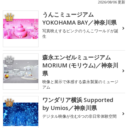
2026/08/06 更新
うんこミュージアム
1
YOKOHAMA BAY／神奈川県
写真映えするピンクのうんこワールドが誕
生
森永エンゼルミュージアム
2
MORIUM (モリウム)／神奈川
県
映像と展示で体感する森永製菓のミュージ
アム
ワンダリア横浜 Supported
3
by Umios／神奈川県
デジタル映像が生む6つの非日常体験空間