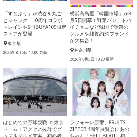
「すとぷり」が渋谷を丸ご
横浜高島屋「韓国市場」が8
とジャック！10周年コラボ
月5日開幕！野菜パン、ドバ
トレインやSHIBUYA109限定
イチョコなど韓国で話題の
ストアが登場
グルメや雑貨約30ブランド
が大集合！
東京都
神奈川県
2026年8月5日 17:00
更新
2026年8月5日 10:23
更新
はじめての野球観戦 in 東京
ラフォーレ原宿、FRUITS
ドーム！アクセス抜群でグ
ZIPPER 4周年展覧会にあの
ッズ＆グルメ充実、初心者
ちゃん「HELL BLAU」初