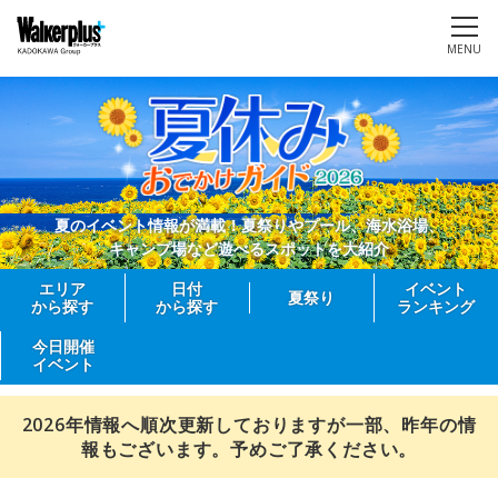
MENU
夏のイベント情報が満載！夏祭りやプール、海水浴場、
キャンプ場など遊べるスポットを大紹介
エリア
日付
イベント
夏祭り
から探す
から探す
ランキング
今日開催
イベント
2026年情報へ順次更新しておりますが一部、昨年の情
報もございます。予めご了承ください。