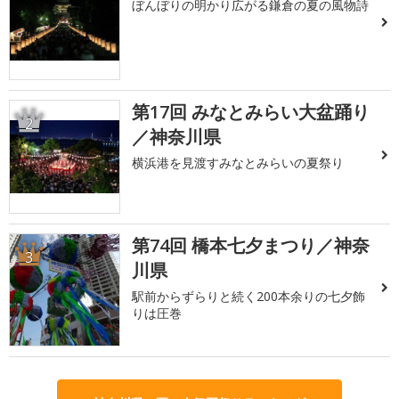
ぼんぼりの明かり広がる鎌倉の夏の風物詩
第17回 みなとみらい大盆踊り
2
／神奈川県
横浜港を見渡すみなとみらいの夏祭り
第74回 橋本七夕まつり／神奈
3
川県
駅前からずらりと続く200本余りの七夕飾
りは圧巻