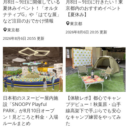
月8日～9日)に開催している
月8日～9日)に行きたい！東
夏休みイベント！「オルタ
京都内のおすすめイベント
ナティブG」や「はてな展」
【夏休み】
など注目のおでかけ情報
東京都
東京都
2026年8月6日 20:35
更新
2026年8月6日 20:55
更新
日本初のスヌーピー屋内施
【体験レポ】都心でキャン
設「SNOOPY Playful
プデビュー！秋葉原・山手
PARK」が8月10日オープ
線高架下で手ぶらでも安心
ン！見どころと料金・入場
なキャンプ練習をやってみ
ルールまとめ
た