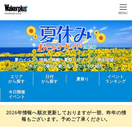
MENU
夏のイベント情報が満載！夏祭りやプール、海水浴場、
キャンプ場など遊べるスポットを大紹介
エリア
日付
イベント
夏祭り
から探す
から探す
ランキング
今日開催
イベント
2026年情報へ順次更新しておりますが一部、昨年の情
報もございます。予めご了承ください。