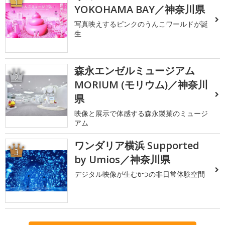
1
YOKOHAMA BAY／神奈川県
写真映えするピンクのうんこワールドが誕
生
森永エンゼルミュージアム
2
MORIUM (モリウム)／神奈川
県
映像と展示で体感する森永製菓のミュージ
アム
ワンダリア横浜 Supported
3
by Umios／神奈川県
デジタル映像が生む6つの非日常体験空間