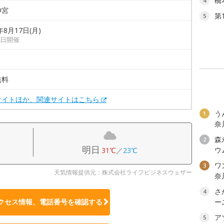
橋
4
神宮
第
5
年8月17日(月)
日開催
無料
サイトほか、関連サイトはこちら
う
1
奈
森
2
明日
ウ
31℃
／
23℃
ワン
3
天気情報提供元：株式会社ライフビジネスウェザー
奈
さ
4
クセス情報、電話番号を確認する
ー
ア
5