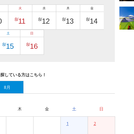
火
水
木
金
8/
8/
8/
8/
0
11
12
13
14
土
日
8/
8/
15
16
を探している方はこちら！
8月
木
金
土
日
1
2