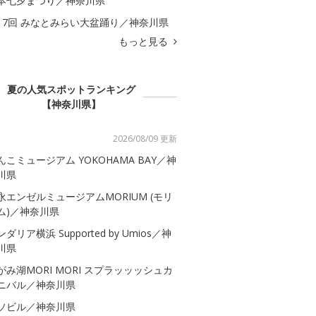
本七夕まつり／神奈川県
17回 みなとみらい大盆踊り／神奈川県
もっと見る
夏の人気スポットランキング
【神奈川県】
2026/08/09 更新
んこミュージアム YOKOHAMA BAY／神
川県
永エンゼルミュージアムMORIUM (モリ
ム)／神奈川県
ダリア横浜 Supported by Umios／神
川県
がみ湖MORI MORI スプラッッッシュカ
ニバル／神奈川県
ソビル／神奈川県