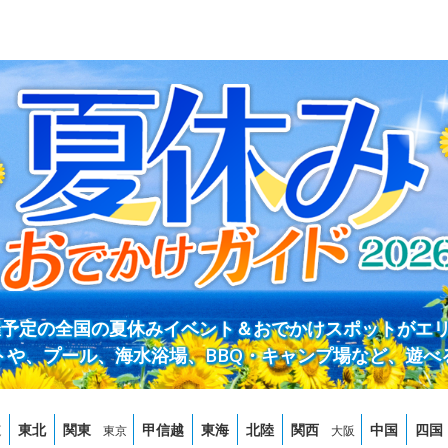
開催予定の全国の夏休みイベント＆おでかけスポットがエ
トや、プール、海水浴場、BBQ・キャンプ場など、遊べ
道
東北
関東
甲信越
東海
北陸
関西
中国
四国
東京
大阪