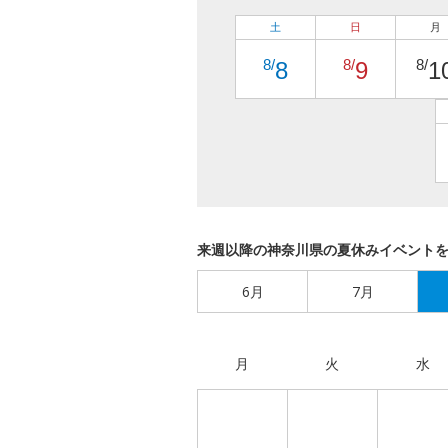
土
日
月
8/
8/
8/
8
9
1
来週以降の神奈川県の夏休みイベント
6月
7月
月
火
水