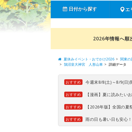
日付から探す
エ
2026年情報へ
夏休みイベント・おでかけ2026
関東の
鵠沼皇大神宮 人形山車
詳細データ
今週末8/8(土)～8/9
おすすめ
【漫画】夏に読みたい
おすすめ
【2026年版】全国の
おすすめ
雨の日も暑い日も安心
おすすめ