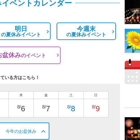
みイベントカレンダー
明日
今週末
の
夏休みイベント
の
夏休みイベント
お盆休み
の
イベント
している方はこちら！
木
金
土
日
8/
8/
8/
8/
6
7
8
9
今年のお盆休み