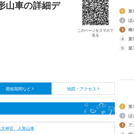
形山車の詳細デ
第
1
ぼ
2
橋
3
このページをスマホで
見る
第
4
第
5
開催期間など
地図・アクセス
第
1
ぼ
2
ア
3
皇大神宮 人形山車