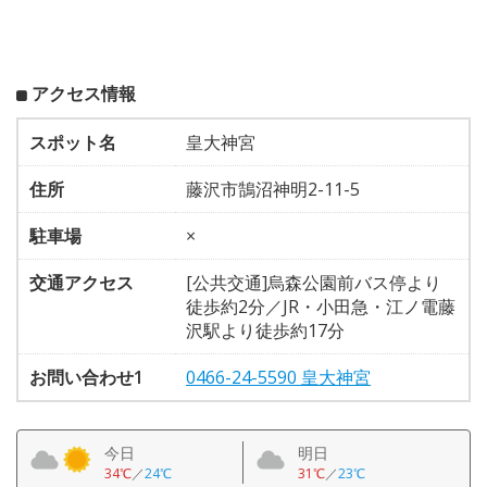
アクセス情報
スポット名
皇大神宮
住所
藤沢市鵠沼神明2-11-5
駐車場
×
交通アクセス
[公共交通]烏森公園前バス停より
徒歩約2分／JR・小田急・江ノ電藤
沢駅より徒歩約17分
お問い合わせ1
0466-24-5590 皇大神宮
今日
明日
34℃
／
24℃
31℃
／
23℃