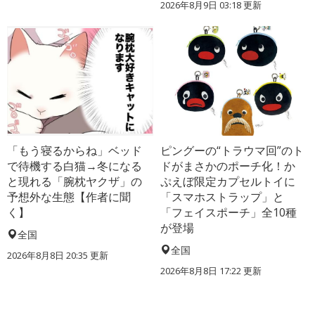
2026年8月9日 03:18
更新
「もう寝るからね」ベッド
ピングーの“トラウマ回”のト
で待機する白猫→冬になる
ドがまさかのポーチ化！か
と現れる「腕枕ヤクザ」の
ぷえぼ限定カプセルトイに
予想外な生態【作者に聞
「スマホストラップ」と
く】
「フェイスポーチ」全10種
が登場
全国
全国
2026年8月8日 20:35
更新
2026年8月8日 17:22
更新