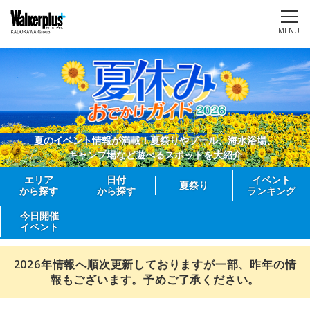
MENU
夏のイベント情報が満載！夏祭りやプール、海水浴場、
キャンプ場など遊べるスポットを大紹介
エリア
日付
イベント
夏祭り
から探す
から探す
ランキング
今日開催
イベント
2026年情報へ順次更新しておりますが一部、昨年の情
報もございます。予めご了承ください。