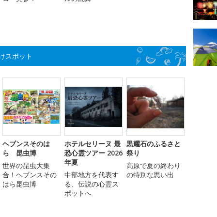
けスポット
ヘブンスそのは
ホテルセリーヌ 最
黒耀石のふるさと
ら 昆虫博
恐心霊ツアー 2026
祭り
年夏
世界の昆虫大集
高原で夏の終わり
合！ヘブンスその
中部地方を代表す
の特別な思い出
はら昆虫博
る、伝説の心霊ス
ポットへ