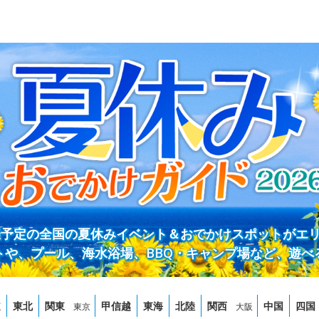
開催予定の全国の夏休みイベント＆おでかけスポットがエ
トや、プール、海水浴場、BBQ・キャンプ場など、遊べ
道
東北
関東
甲信越
東海
北陸
関西
中国
四国
東京
大阪