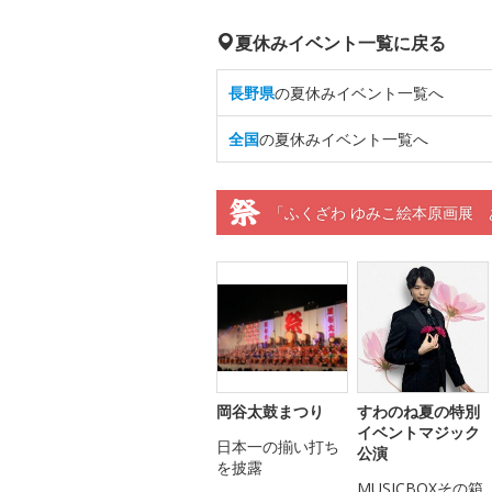
夏休みイベント一覧に戻る
長野県
の夏休みイベント一覧へ
全国
の夏休みイベント一覧へ
「ふくざわ ゆみこ絵本原画展 
岡谷太鼓まつり
すわのね夏の特別
イベントマジック
日本一の揃い打ち
公演
を披露
MUSICBOXその箱