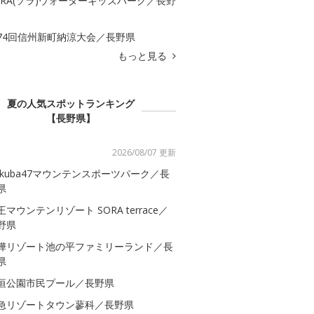
ORA(ソラ)ウォーターキッズパーク／長野
74回信州新町納涼大会／長野県
もっと見る
夏の人気スポットランキング
【長野県】
2026/08/07 更新
akuba47マウンテンスポーツパーク／長
県
王マウンテンリゾート SORA terrace／
野県
樺リゾート池の平ファミリーランド／長
県
垣公園市民プール／長野県
急リゾートタウン蓼科／長野県