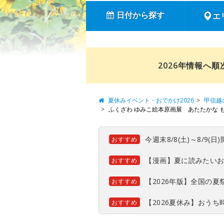
日付から探す
エ
2026年情報へ
夏休みイベント・おでかけ2026
甲信越
ふくざわ ゆみこ絵本原画展 あたたかな 
今週末8/8(土)～8/9
おすすめ
【漫画】夏に読みたい
おすすめ
【2026年版】全国の
おすすめ
【2026夏休み】おう
おすすめ