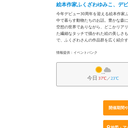
絵本作家ふくざわゆみこ、デビ
今年デビュー30周年を迎える絵本作家
中で暮らす動物たちのお話。豊かな森
空想の世界でありながら、どこかリア
た繊細なタッチで描かれた絵の美しさ
で、ふくざわさんの作品群を広く紹介
情報提供：イベントバンク
今日
37℃
／
23℃
開催期間
地図・ア