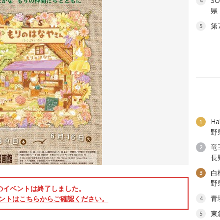
S
4
県
第
5
H
1
野
竜
2
長
白
3
野
のイベントは終了しました。
青
ントはこちらからご確認ください。
4
東
5