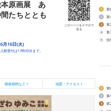
絵本原画展 あ
第
1
仲間たちととも
第
2
第
3
このページをスマホで
見る
第
4
信
5
6月16日(火)
入館受付は17時30分まで。
開催期間など
地図・アクセス
第
1
第
2
第
3