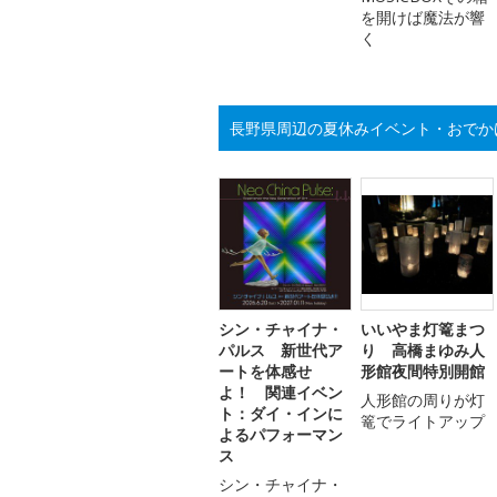
を開けば魔法が響
く
長野県周辺の夏休みイベント・おでか
シン・チャイナ・
いいやま灯篭まつ
パルス 新世代ア
り 高橋まゆみ人
ートを体感せ
形館夜間特別開館
よ！ 関連イベン
人形館の周りが灯
ト：ダイ・インに
篭でライトアップ
よるパフォーマン
ス
シン・チャイナ・