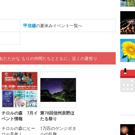
甲信越
の夏休みイベント一覧へ
あたたかな もりの仲間たちとともに」近くの夏祭り
チロルの森 7月イ
第78回信州辰野ほ
ベント情報
たる祭り
チロルの森にヒー
1万匹のゲンジボタ
ロー見参！
ルの乱舞