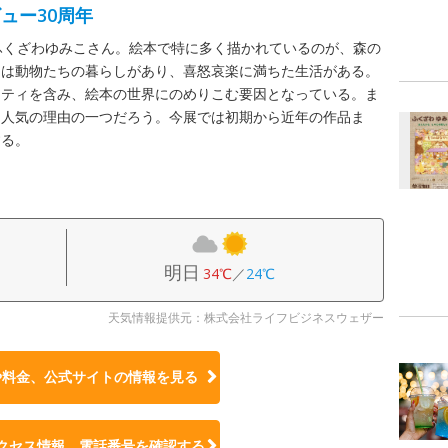
ュー30周年
ふくざわゆみこさん。絵本で特に多く描かれているのが、森の
には動物たちの暮らしがあり、喜怒哀楽に満ちた生活がある。
リティを含み、絵本の世界にのめりこむ要因となっている。ま
も人気の理由の一つだろう。今展では初期から近年の作品ま
する。
明日
34℃
／
24℃
天気情報提供元：株式会社ライフビジネスウェザー
や料金、公式サイトの
情報を見る
クセス情報、電話番号を確認する