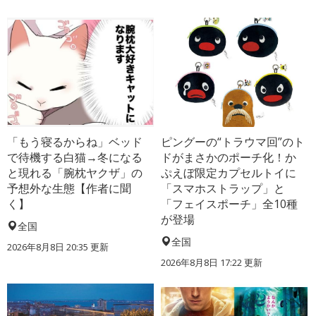
「もう寝るからね」ベッド
ピングーの“トラウマ回”のト
で待機する白猫→冬になる
ドがまさかのポーチ化！か
と現れる「腕枕ヤクザ」の
ぷえぼ限定カプセルトイに
予想外な生態【作者に聞
「スマホストラップ」と
く】
「フェイスポーチ」全10種
が登場
全国
全国
2026年8月8日 20:35
更新
2026年8月8日 17:22
更新