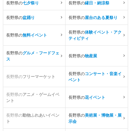
長野県の
七夕祭り
長野県の
縁日・納涼祭
長野県の
盆踊り
長野県の
屋台のある夏祭り
長野県の
体験イベント・アク
長野県の
無料イベント
ティビティ
長野県の
グルメ・フードフェ
長野県の
物産展
ス
長野県の
コンサート・音楽イ
長野県の
フリーマーケット
ベント
長野県の
アニメ・ゲームイベ
長野県の
花イベント
ント
長野県の
動物ふれあいイベン
長野県の
美術展・博物展・展
ト
示会