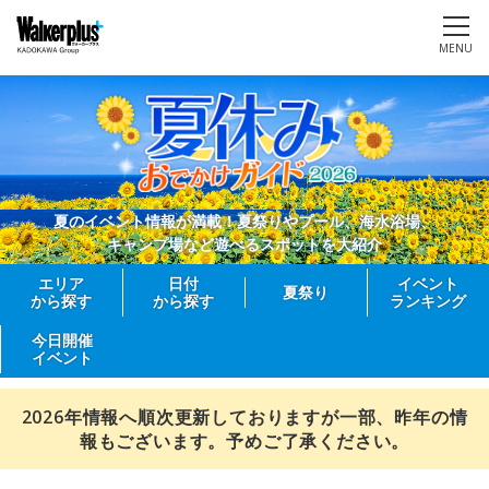
MENU
夏のイベント情報が満載！夏祭りやプール、海水浴場、
キャンプ場など遊べるスポットを大紹介
エリア
日付
イベント
夏祭り
から探す
から探す
ランキング
今日開催
イベント
2026年情報へ順次更新しておりますが一部、昨年の情
報もございます。予めご了承ください。