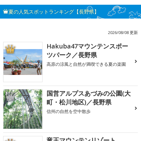
夏の人気スポットランキング【長野県】
2026/08/08 更新
Hakuba47マウンテンスポー
1
ツパーク／長野県
高原の涼風と自然が満喫できる夏の楽園
国営アルプスあづみの公園(大
2
町・松川地区)／長野県
信州の自然を空中散歩
竜王マウンテンリゾート