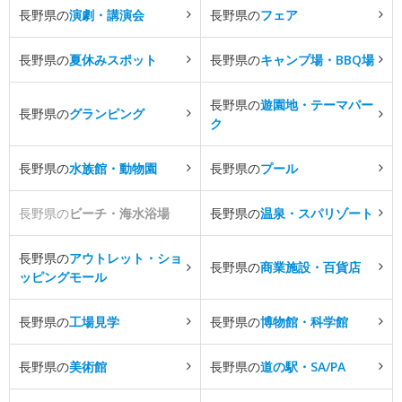
長野県の
演劇・講演会
長野県の
フェア
長野県の
夏休みスポット
長野県の
キャンプ場・BBQ場
長野県の
遊園地・テーマパー
長野県の
グランピング
ク
長野県の
水族館・動物園
長野県の
プール
長野県の
ビーチ・海水浴場
長野県の
温泉・スパリゾート
長野県の
アウトレット・ショ
長野県の
商業施設・百貨店
ッピングモール
長野県の
工場見学
長野県の
博物館・科学館
長野県の
美術館
長野県の
道の駅・SA/PA