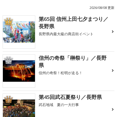
2026/08/08 更新
第65回 信州上田七夕まつり／
1
長野県
長野県内最大級の商店街イベント
信州の奇祭「榊祭り」／長野
2
県
信州の奇祭！松明が走る！
第45回武石夏祭り／長野県
3
武石地域 夏の一大行事