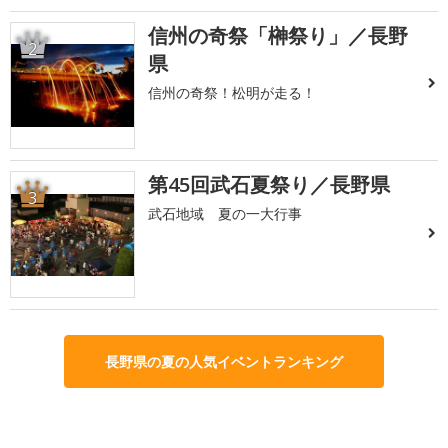
信州の奇祭「榊祭り」／長野
2
県
信州の奇祭！松明が走る！
第45回武石夏祭り／長野県
3
武石地域 夏の一大行事
長野県の夏の人気イベントランキング