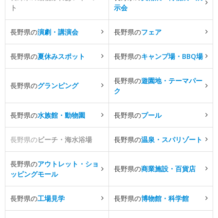
ト
示会
長野県の
演劇・講演会
長野県の
フェア
長野県の
夏休みスポット
長野県の
キャンプ場・BBQ場
長野県の
遊園地・テーマパー
長野県の
グランピング
ク
長野県の
水族館・動物園
長野県の
プール
長野県の
ビーチ・海水浴場
長野県の
温泉・スパリゾート
長野県の
アウトレット・ショ
長野県の
商業施設・百貨店
ッピングモール
長野県の
工場見学
長野県の
博物館・科学館