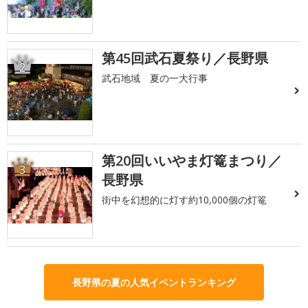
第45回武石夏祭り／長野県
2
武石地域 夏の一大行事
第20回いいやま灯篭まつり／
3
長野県
街中を幻想的に灯す約10,000個の灯篭
長野県の夏の人気イベントランキング