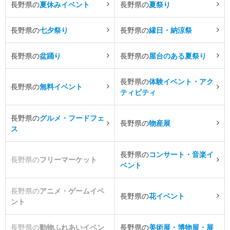
長野県の
夏休みイベント
長野県の
夏祭り
長野県の
七夕祭り
長野県の
縁日・納涼祭
長野県の
盆踊り
長野県の
屋台のある夏祭り
長野県の
体験イベント・アク
長野県の
無料イベント
ティビティ
長野県の
グルメ・フードフェ
長野県の
物産展
ス
長野県の
コンサート・音楽イ
長野県の
フリーマーケット
ベント
長野県の
アニメ・ゲームイベ
長野県の
花イベント
ント
長野県の
動物ふれあいイベン
長野県の
美術展・博物展・展