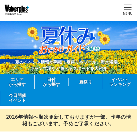
MENU
夏のイベント情報が満載！夏祭りやプール、海水浴場、
キャンプ場など遊べるスポットを大紹介
エリア
日付
イベント
夏祭り
から探す
から探す
ランキング
今日開催
イベント
2026年情報へ順次更新しておりますが一部、昨年の情
報もございます。予めご了承ください。