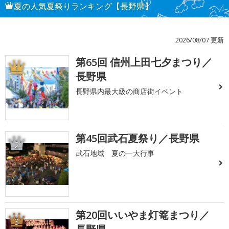
夏の人気夏祭りランキング【長野県】
2026/08/07 更新
第65回 信州上田七夕まつり／
1
長野県
長野県内最大級の商店街イベント
第45回武石夏祭り／長野県
2
武石地域 夏の一大行事
第20回いいやま灯篭まつり／
3