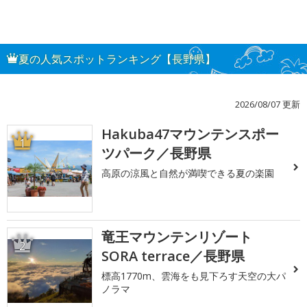
夏の人気スポットランキング【長野県】
2026/08/07 更新
Hakuba47マウンテンスポー
1
ツパーク／長野県
高原の涼風と自然が満喫できる夏の楽園
竜王マウンテンリゾート
2
SORA terrace／長野県
標高1770m、雲海をも見下ろす天空の大パ
ノラマ