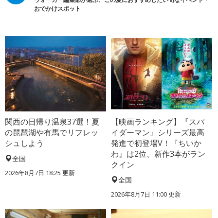
おでかけスポット
関西の日帰り温泉37選！夏
【映画ランキング】『スパ
の琵琶湖や有馬でリフレッ
イダーマン』シリーズ最高
シュしよう
発進で初登場V！『ちいか
わ』は2位、新作3本がラン
全国
クイン
2026年8月7日 18:25
更新
全国
2026年8月7日 11:00
更新