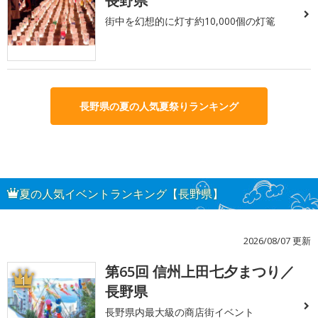
長野県
街中を幻想的に灯す約10,000個の灯篭
長野県の夏の人気夏祭りランキング
夏の人気イベントランキング【長野県】
2026/08/07 更新
第65回 信州上田七夕まつり／
1
長野県
長野県内最大級の商店街イベント