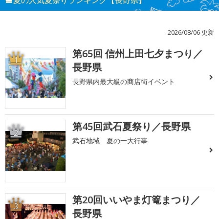
夏の人気夏祭りランキング【長野県】
2026/08/06 更新
第65回 信州上田七夕まつり／
1
長野県
長野県内最大級の商店街イベント
第45回武石夏祭り／長野県
2
武石地域 夏の一大行事
第20回いいやま灯篭まつり／
3
長野県