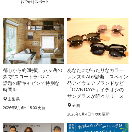
おでかけスポット
都心から約2時間、八ヶ岳の
あなたにぴったりなカラー
森で“スロートラベル”——
レンズをAIが診断！スペイン
話題の新キャビンで特別な
発アイウェアブランドなど
時間を
「OWNDAYS」イチオシの
サングラスが続々リリース
山梨県
全国
2026年8月6日 18:00
更新
2026年8月4日 17:00
更新