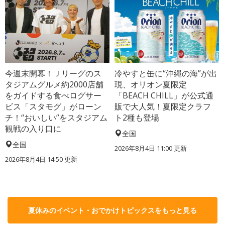
今週末開幕！Ｊリーグのス
冷やすと缶に“沖縄の海”が出
タジアムグルメ約2000店舗
現、オリオン夏限定
をガイドする食べログサー
「BEACH CHILL」が公式通
ビス「スタモグ」がローン
販で大人気！夏限定クラフ
チ！“おいしい”をスタジアム
ト2種も登場
観戦の入り口に
全国
全国
2026年8月4日 11:00
更新
2026年8月4日 14:50
更新
夏休みのイベント・おでかけトピックスをもっと見る