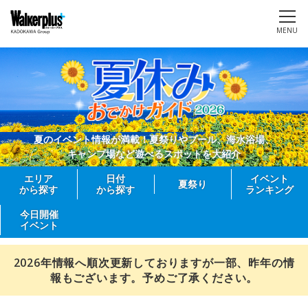
MENU
夏のイベント情報が満載！夏祭りやプール、海水浴場、
キャンプ場など遊べるスポットを大紹介
エリア
日付
イベント
夏祭り
から探す
から探す
ランキング
今日開催
イベント
2026年情報へ順次更新しておりますが一部、昨年の情
報もございます。予めご了承ください。