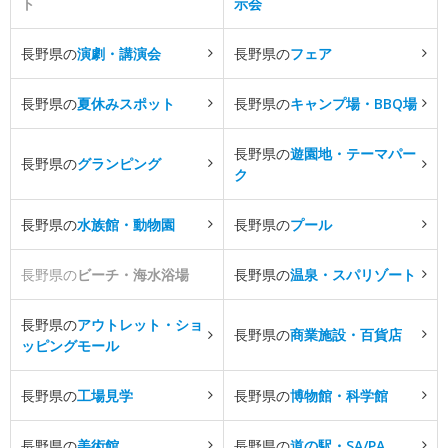
ト
示会
長野県の
演劇・講演会
長野県の
フェア
長野県の
夏休みスポット
長野県の
キャンプ場・BBQ場
長野県の
遊園地・テーマパー
長野県の
グランピング
ク
長野県の
水族館・動物園
長野県の
プール
長野県の
ビーチ・海水浴場
長野県の
温泉・スパリゾート
長野県の
アウトレット・ショ
長野県の
商業施設・百貨店
ッピングモール
長野県の
工場見学
長野県の
博物館・科学館
長野県の
美術館
長野県の
道の駅・SA/PA