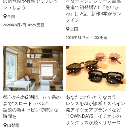
の琵琶湖や有馬でリフレッ
イダーマン』シリーズ最高
シュしよう
発進で初登場V！『ちいか
わ』は2位、新作3本がラン
全国
クイン
2026年8月7日 18:25
更新
全国
2026年8月7日 11:00
更新
都心から約2時間、八ヶ岳の
あなたにぴったりなカラー
森で“スロートラベル”——
レンズをAIが診断！スペイン
話題の新キャビンで特別な
発アイウェアブランドなど
時間を
「OWNDAYS」イチオシの
サングラスが続々リリース
山梨県