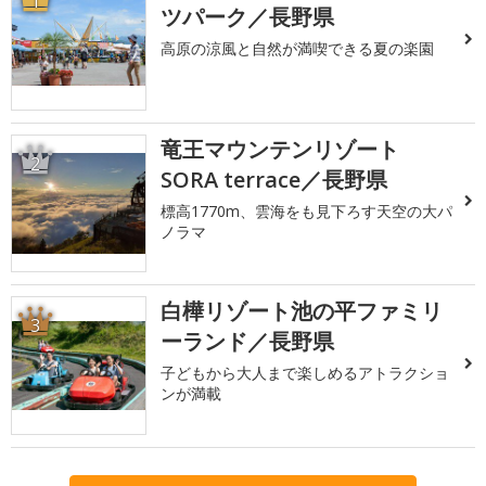
1
ツパーク／長野県
高原の涼風と自然が満喫できる夏の楽園
竜王マウンテンリゾート
2
SORA terrace／長野県
標高1770m、雲海をも見下ろす天空の大パ
ノラマ
白樺リゾート池の平ファミリ
3
ーランド／長野県
子どもから大人まで楽しめるアトラクショ
ンが満載