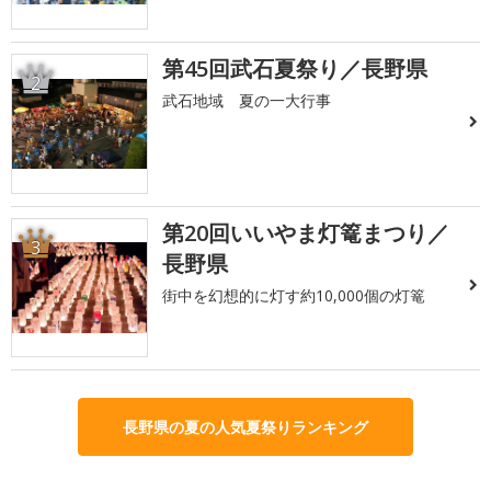
第45回武石夏祭り／長野県
2
武石地域 夏の一大行事
第20回いいやま灯篭まつり／
3
長野県
街中を幻想的に灯す約10,000個の灯篭
長野県の夏の人気夏祭りランキング