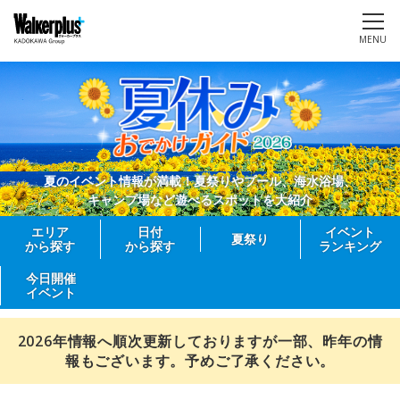
MENU
夏のイベント情報が満載！夏祭りやプール、海水浴場、
キャンプ場など遊べるスポットを大紹介
エリア
日付
イベント
夏祭り
から探す
から探す
ランキング
今日開催
イベント
2026年情報へ順次更新しておりますが一部、昨年の情
報もございます。予めご了承ください。