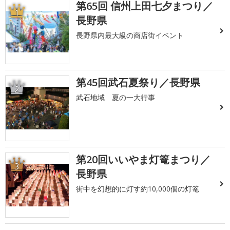
第65回 信州上田七夕まつり／
1
長野県
長野県内最大級の商店街イベント
第45回武石夏祭り／長野県
2
武石地域 夏の一大行事
第20回いいやま灯篭まつり／
3
長野県
街中を幻想的に灯す約10,000個の灯篭