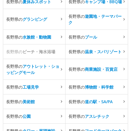
長野県の
夏休みスポット
長野県の
キャンプ場・BBQ場
長野県の
遊園地・テーマパー
長野県の
グランピング
ク
長野県の
水族館・動物園
長野県の
プール
長野県の
ビーチ・海水浴場
長野県の
温泉・スパリゾート
長野県の
アウトレット・ショ
長野県の
商業施設・百貨店
ッピングモール
長野県の
工場見学
長野県の
博物館・科学館
長野県の
美術館
長野県の
道の駅・SA/PA
長野県の
公園
長野県の
アスレチック
長野県の
タワー・展望施設
長野県の
フードテーマパーク