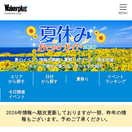
MENU
夏のイベント情報が満載！夏祭りやプール、海水浴場、
キャンプ場など遊べるスポットを大紹介
エリア
日付
イベント
夏祭り
から探す
から探す
ランキング
今日開催
イベント
2026年情報へ順次更新しておりますが一部、昨年の情
報もございます。予めご了承ください。