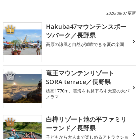
2026/08/07 更新
Hakuba47マウンテンスポー
1
ツパーク／長野県
高原の涼風と自然が満喫できる夏の楽園
竜王マウンテンリゾート
2
SORA terrace／長野県
標高1770m、雲海をも見下ろす天空の大パ
ノラマ
白樺リゾート池の平ファミリ
3
ーランド／長野県
子どもから大人まで楽しめるアトラクショ