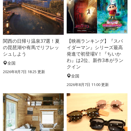
関西の日帰り温泉37選！夏
【映画ランキング】『スパ
の琵琶湖や有馬でリフレッ
イダーマン』シリーズ最高
シュしよう
発進で初登場V！『ちいか
わ』は2位、新作3本がラン
全国
クイン
2026年8月7日 18:25
更新
全国
2026年8月7日 11:00
更新