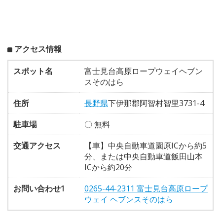
アクセス情報
スポット名
富士見台高原ロープウェイヘブン
スそのはら
住所
長野県
下伊那郡阿智村智里3731-4
駐車場
〇 無料
交通アクセス
【車】中央自動車道園原ICから約5
分、または中央自動車道飯田山本
ICから約20分
お問い合わせ1
0265-44-2311 富士見台高原ロープ
ウェイ ヘブンスそのはら