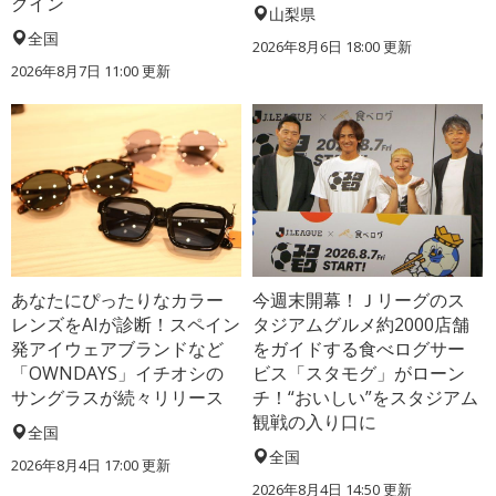
クイン
山梨県
全国
2026年8月6日 18:00
更新
2026年8月7日 11:00
更新
あなたにぴったりなカラー
今週末開幕！Ｊリーグのス
レンズをAIが診断！スペイン
タジアムグルメ約2000店舗
発アイウェアブランドなど
をガイドする食べログサー
「OWNDAYS」イチオシの
ビス「スタモグ」がローン
サングラスが続々リリース
チ！“おいしい”をスタジアム
観戦の入り口に
全国
全国
2026年8月4日 17:00
更新
2026年8月4日 14:50
更新