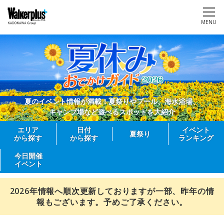
MENU
夏のイベント情報が満載！夏祭りやプール、海水浴場、
キャンプ場など遊べるスポットを大紹介
エリア
日付
イベント
夏祭り
から探す
から探す
ランキング
今日開催
イベント
2026年情報へ順次更新しておりますが一部、昨年の情
報もございます。予めご了承ください。