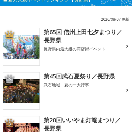
2026/08/07 更新
第65回 信州上田七夕まつり／
1
長野県
長野県内最大級の商店街イベント
第45回武石夏祭り／長野県
2
武石地域 夏の一大行事
第20回いいやま灯篭まつり／
3
長野県