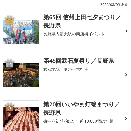
2026/08/06 更新
第65回 信州上田七夕まつり／
1
長野県
長野県内最大級の商店街イベント
第45回武石夏祭り／長野県
2
武石地域 夏の一大行事
第20回いいやま灯篭まつり／
3
長野県
街中を幻想的に灯す約10,000個の灯篭