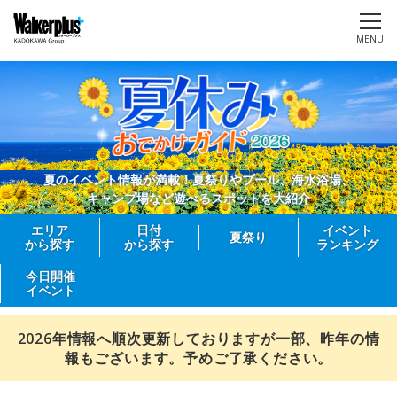
MENU
夏のイベント情報が満載！夏祭りやプール、海水浴場、
キャンプ場など遊べるスポットを大紹介
エリア
日付
イベント
夏祭り
から探す
から探す
ランキング
今日開催
イベント
2026年情報へ順次更新しておりますが一部、昨年の情
報もございます。予めご了承ください。