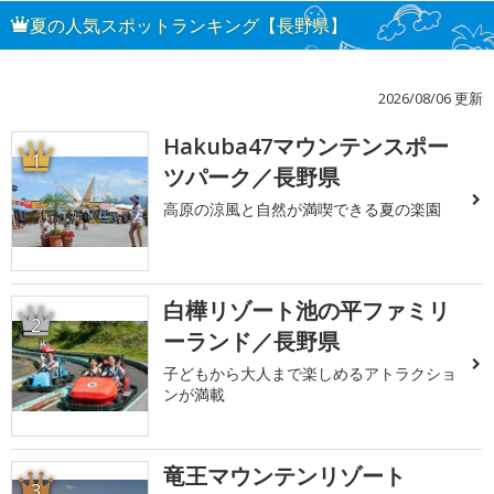
夏の人気スポットランキング【長野県】
2026/08/06 更新
Hakuba47マウンテンスポー
1
ツパーク／長野県
高原の涼風と自然が満喫できる夏の楽園
白樺リゾート池の平ファミリ
2
ーランド／長野県
子どもから大人まで楽しめるアトラクショ
ンが満載
竜王マウンテンリゾート
3