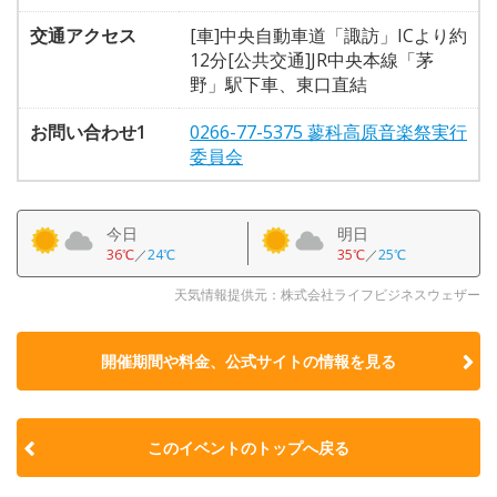
交通アクセス
[車]中央自動車道「諏訪」ICより約
12分[公共交通]JR中央本線「茅
野」駅下車、東口直結
お問い合わせ1
0266-77-5375 蓼科高原音楽祭実行
委員会
今日
明日
36℃
／
24℃
35℃
／
25℃
天気情報提供元：株式会社ライフビジネスウェザー
開催期間や料金、公式サイトの
情報を見る
このイベントのトップへ戻る