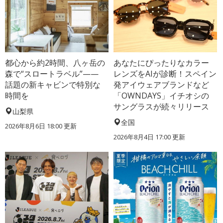
都心から約2時間、八ヶ岳の
あなたにぴったりなカラー
森で“スロートラベル”——
レンズをAIが診断！スペイン
話題の新キャビンで特別な
発アイウェアブランドなど
時間を
「OWNDAYS」イチオシの
サングラスが続々リリース
山梨県
全国
2026年8月6日 18:00
更新
2026年8月4日 17:00
更新