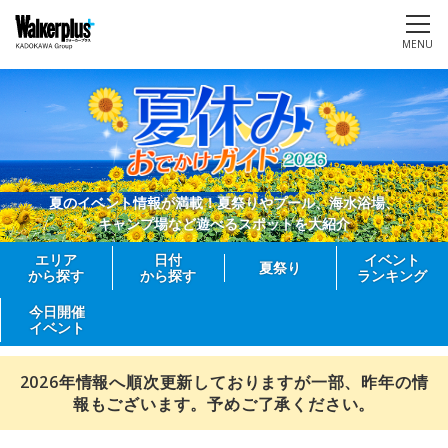
MENU
夏のイベント情報が満載！夏祭りやプール、海水浴場、
キャンプ場など遊べるスポットを大紹介
エリア
日付
イベント
夏祭り
から探す
から探す
ランキング
今日開催
イベント
2026年情報へ順次更新しておりますが一部、昨年の情
報もございます。予めご了承ください。