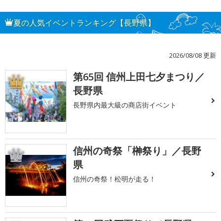
夏の人気イベントランキング【長野県】
2026/08/08 更新
第65回 信州上田七夕まつり／
1
長野県
長野県内最大級の商店街イベント
信州の奇祭「榊祭り」／長野
2
県
信州の奇祭！松明が走る！