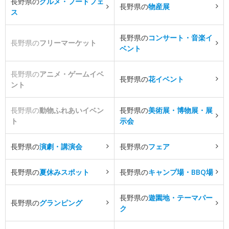
長野県の
グルメ・フードフェ
長野県の
物産展
ス
長野県の
コンサート・音楽イ
長野県の
フリーマーケット
ベント
長野県の
アニメ・ゲームイベ
長野県の
花イベント
ント
長野県の
動物ふれあいイベン
長野県の
美術展・博物展・展
ト
示会
長野県の
演劇・講演会
長野県の
フェア
長野県の
夏休みスポット
長野県の
キャンプ場・BBQ場
長野県の
遊園地・テーマパー
長野県の
グランピング
ク