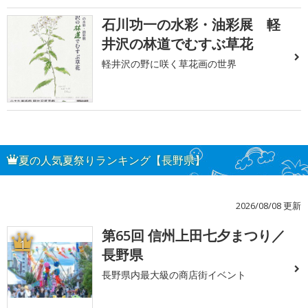
石川功一の水彩・油彩展 軽
井沢の林道でむすぶ草花
軽井沢の野に咲く草花画の世界
夏の人気夏祭りランキング【長野県】
2026/08/08 更新
第65回 信州上田七夕まつり／
1
長野県
長野県内最大級の商店街イベント