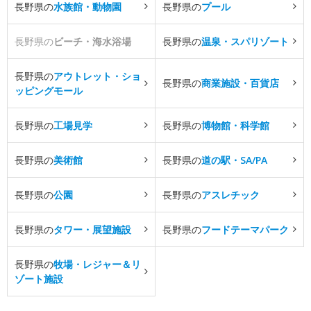
長野県の
水族館・動物園
長野県の
プール
長野県の
ビーチ・海水浴場
長野県の
温泉・スパリゾート
長野県の
アウトレット・ショ
長野県の
商業施設・百貨店
ッピングモール
長野県の
工場見学
長野県の
博物館・科学館
長野県の
美術館
長野県の
道の駅・SA/PA
長野県の
公園
長野県の
アスレチック
長野県の
タワー・展望施設
長野県の
フードテーマパーク
長野県の
牧場・レジャー＆リ
ゾート施設