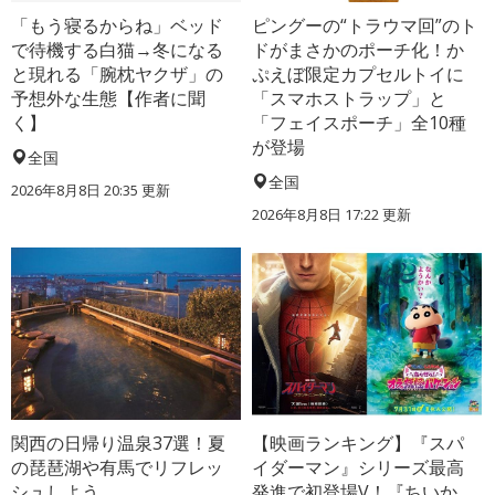
「もう寝るからね」ベッド
ピングーの“トラウマ回”のト
で待機する白猫→冬になる
ドがまさかのポーチ化！か
と現れる「腕枕ヤクザ」の
ぷえぼ限定カプセルトイに
予想外な生態【作者に聞
「スマホストラップ」と
く】
「フェイスポーチ」全10種
が登場
全国
全国
2026年8月8日 20:35
更新
2026年8月8日 17:22
更新
関西の日帰り温泉37選！夏
【映画ランキング】『スパ
の琵琶湖や有馬でリフレッ
イダーマン』シリーズ最高
シュしよう
発進で初登場V！『ちいか