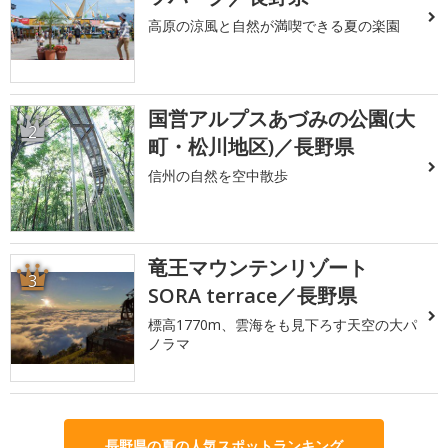
高原の涼風と自然が満喫できる夏の楽園
国営アルプスあづみの公園(大
2
町・松川地区)／長野県
信州の自然を空中散歩
竜王マウンテンリゾート
3
SORA terrace／長野県
標高1770m、雲海をも見下ろす天空の大パ
ノラマ
長野県の夏の人気スポットランキング