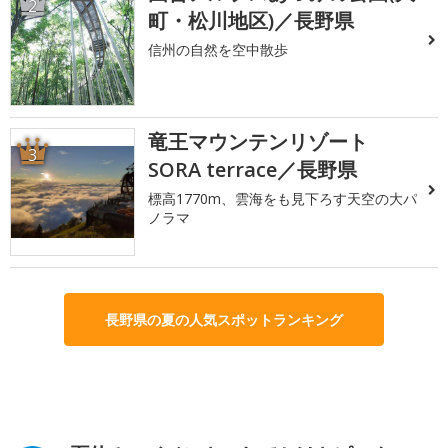
2
町・松川地区)／長野県
信州の自然を空中散歩
竜王マウンテンリゾート
3
SORA terrace／長野県
標高1770m、雲海をも見下ろす天空の大パ
ノラマ
長野県の夏の人気スポットランキング