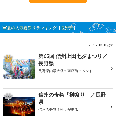
夏の人気夏祭りランキング【長野県】
2026/08/08 更新
第65回 信州上田七夕まつり／
1
長野県
長野県内最大級の商店街イベント
信州の奇祭「榊祭り」／長野
2
県
信州の奇祭！松明が走る！