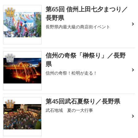
第65回 信州上田七夕まつり／
1
長野県
長野県内最大級の商店街イベント
信州の奇祭「榊祭り」／長野
2
県
信州の奇祭！松明が走る！
第45回武石夏祭り／長野県
3
武石地域 夏の一大行事