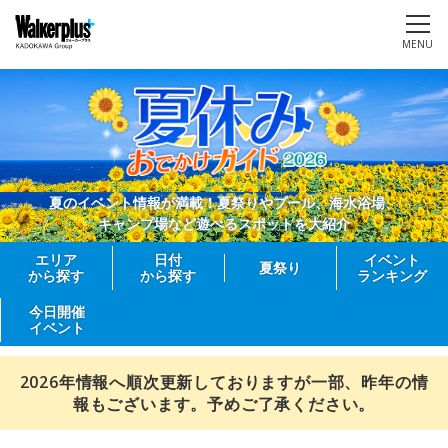
MENU
夏のイベント情報が満載！夏祭りやプール、海水浴場、
キャンプ場など遊べるスポットを大紹介
エリア
日付
イベント
夏祭り
から探す
から探す
ランキング
今日開催
イベント
2026年情報へ順次更新しておりますが一部、昨年の情
報もございます。予めご了承ください。