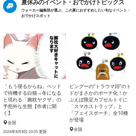
夏休みのイベント・おでかけトピックス
ウォーカー編集部が選ぶ、この夏におすすめしたい旬なイベント・
おでかけスポット
「もう寝るからね」ベッド
ピングーの“トラウマ回”のト
で待機する白猫→冬になる
ドがまさかのポーチ化！か
と現れる「腕枕ヤクザ」の
ぷえぼ限定カプセルトイに
予想外な生態【作者に聞
「スマホストラップ」と
く】
「フェイスポーチ」全10種
が登場
全国
全国
2026年8月8日 20:35
更新