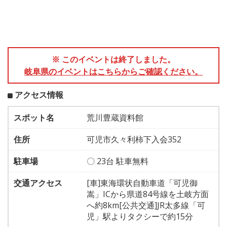
※ このイベントは終了しました。
岐阜県のイベントはこちらからご確認ください。
アクセス情報
スポット名
荒川豊蔵資料館
住所
可児市久々利柿下入会352
駐車場
〇 23台 駐車無料
交通アクセス
[車]東海環状自動車道「可児御
嵩」ICから県道84号線を土岐方面
へ約8km[公共交通]JR太多線「可
児」駅よりタクシーで約15分