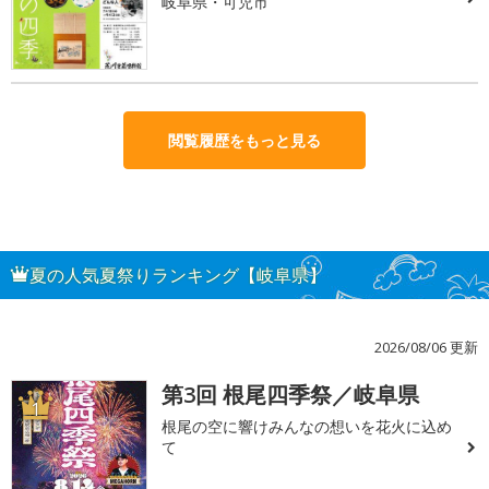
岐阜県・可児市
閲覧履歴をもっと見る
夏の人気夏祭りランキング【岐阜県】
2026/08/06 更新
第3回 根尾四季祭／岐阜県
1
根尾の空に響けみんなの想いを花火に込め
て