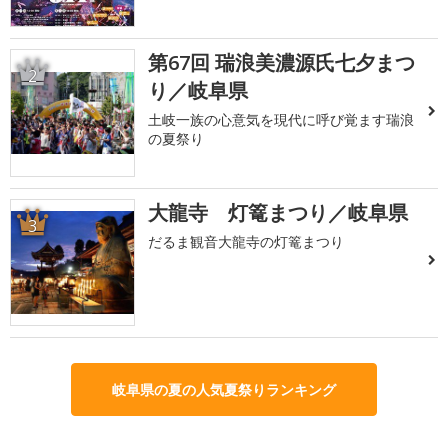
第67回 瑞浪美濃源氏七夕まつ
2
り／岐阜県
土岐一族の心意気を現代に呼び覚ます瑞浪
の夏祭り
大龍寺 灯篭まつり／岐阜県
3
だるま観音大龍寺の灯篭まつり
岐阜県の夏の人気夏祭りランキング