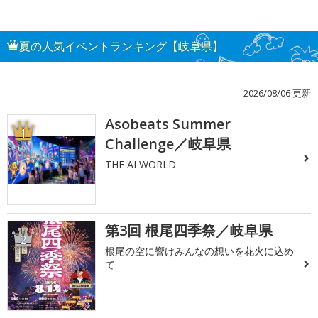
夏の人気イベントランキング【岐阜県】
2026/08/06 更新
Asobeats Summer
1
Challenge／岐阜県
THE AI WORLD
第3回 根尾四季祭／岐阜県
2
根尾の空に響けみんなの想いを花火に込め
て