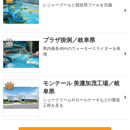
1
レジャープールと競技用プールを完備
プラザ掛洞／岐阜県
2
県内最長40mのウォータースライダーを体
感
モンテール 美濃加茂工場／岐
3
阜県
シュークリームやロールケーキなどの製造
工程を見る