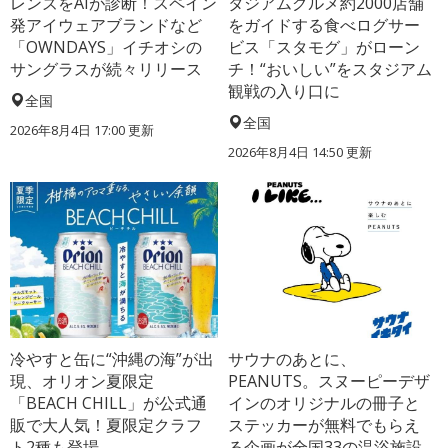
レンズをAIが診断！スペイン
タジアムグルメ約2000店舗
発アイウェアブランドなど
をガイドする食べログサー
「OWNDAYS」イチオシの
ビス「スタモグ」がローン
サングラスが続々リリース
チ！“おいしい”をスタジアム
観戦の入り口に
全国
全国
2026年8月4日 17:00
更新
2026年8月4日 14:50
更新
冷やすと缶に“沖縄の海”が出
サウナのあとに、
現、オリオン夏限定
PEANUTS。スヌーピーデザ
「BEACH CHILL」が公式通
インのオリジナルの冊子と
販で大人気！夏限定クラフ
ステッカーが無料でもらえ
ト2種も登場
る企画が全国33の温浴施設