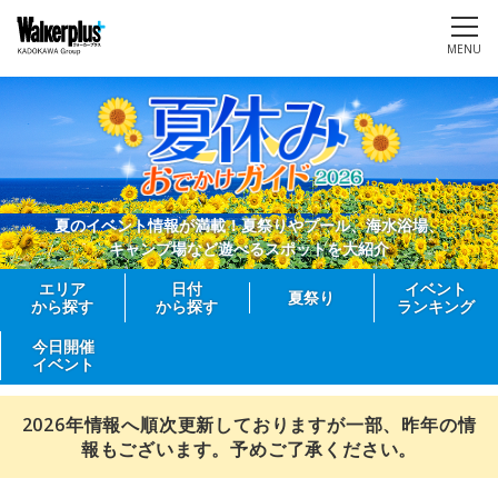
MENU
夏のイベント情報が満載！夏祭りやプール、海水浴場、
キャンプ場など遊べるスポットを大紹介
エリア
日付
イベント
夏祭り
から探す
から探す
ランキング
今日開催
イベント
2026年情報へ順次更新しておりますが一部、昨年の情
報もございます。予めご了承ください。