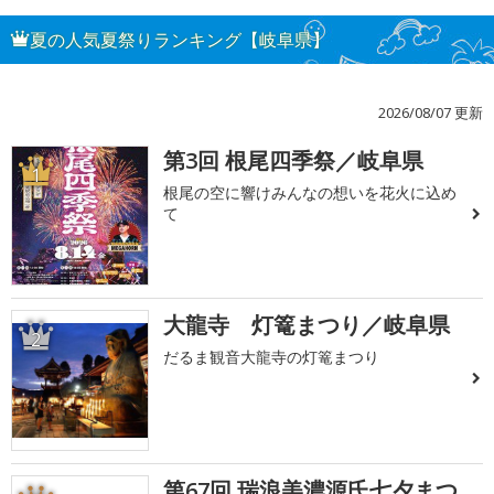
夏の人気夏祭りランキング【岐阜県】
2026/08/07 更新
第3回 根尾四季祭／岐阜県
1
根尾の空に響けみんなの想いを花火に込め
て
大龍寺 灯篭まつり／岐阜県
2
だるま観音大龍寺の灯篭まつり
第67回 瑞浪美濃源氏七夕まつ