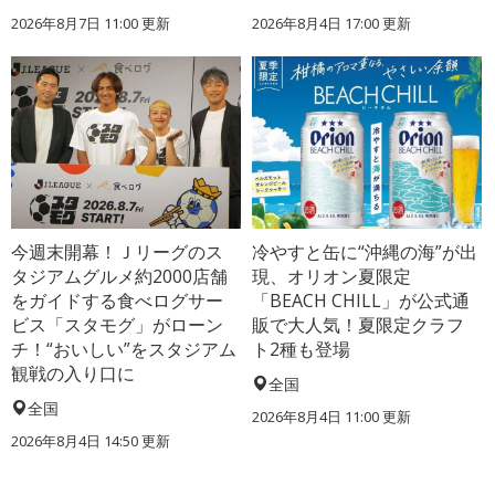
2026年8月7日 11:00
更新
2026年8月4日 17:00
更新
今週末開幕！Ｊリーグのス
冷やすと缶に“沖縄の海”が出
タジアムグルメ約2000店舗
現、オリオン夏限定
をガイドする食べログサー
「BEACH CHILL」が公式通
ビス「スタモグ」がローン
販で大人気！夏限定クラフ
チ！“おいしい”をスタジアム
ト2種も登場
観戦の入り口に
全国
全国
2026年8月4日 11:00
更新
2026年8月4日 14:50
更新