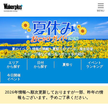
MENU
夏のイベント情報が満載！夏祭りやプール、海水浴場、
キャンプ場など遊べるスポットを大紹介
エリア
日付
イベント
夏祭り
から探す
から探す
ランキング
今日開催
イベント
2026年情報へ順次更新しておりますが一部、昨年の情
報もございます。予めご了承ください。