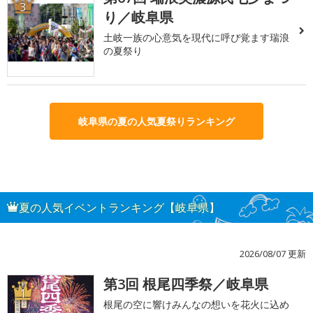
3
り／岐阜県
土岐一族の心意気を現代に呼び覚ます瑞浪
の夏祭り
岐阜県の夏の人気夏祭りランキング
夏の人気イベントランキング【岐阜県】
2026/08/07 更新
第3回 根尾四季祭／岐阜県
1
根尾の空に響けみんなの想いを花火に込め