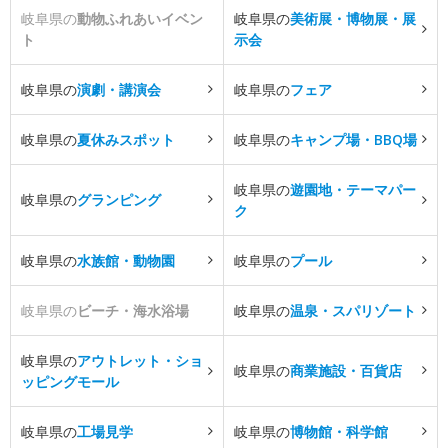
岐阜県の
動物ふれあいイベン
岐阜県の
美術展・博物展・展
ト
示会
岐阜県の
演劇・講演会
岐阜県の
フェア
岐阜県の
夏休みスポット
岐阜県の
キャンプ場・BBQ場
岐阜県の
遊園地・テーマパー
岐阜県の
グランピング
ク
岐阜県の
水族館・動物園
岐阜県の
プール
岐阜県の
ビーチ・海水浴場
岐阜県の
温泉・スパリゾート
岐阜県の
アウトレット・ショ
岐阜県の
商業施設・百貨店
ッピングモール
岐阜県の
工場見学
岐阜県の
博物館・科学館