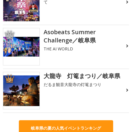
て
Asobeats Summer
2
Challenge／岐阜県
THE AI WORLD
大龍寺 灯篭まつり／岐阜県
3
だるま観音大龍寺の灯篭まつり
岐阜県の夏の人気イベントランキング