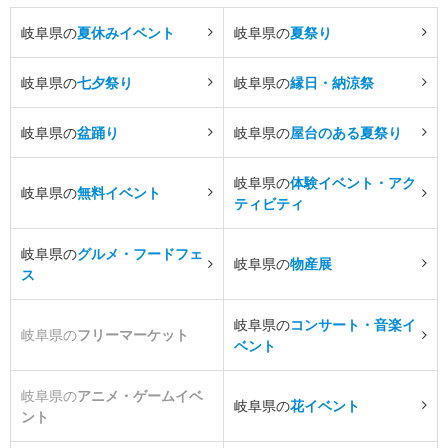
岐阜県の
夏休みイベント
岐阜県の
夏祭り
岐阜県の
七夕祭り
岐阜県の
縁日・納涼祭
岐阜県の
盆踊り
岐阜県の
屋台のある夏祭り
岐阜県の
体験イベント・アク
岐阜県の
無料イベント
ティビティ
岐阜県の
グルメ・フードフェ
岐阜県の
物産展
ス
岐阜県の
コンサート・音楽イ
岐阜県の
フリーマーケット
ベント
岐阜県の
アニメ・ゲームイベ
岐阜県の
花イベント
ント