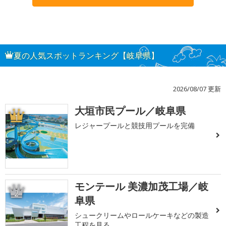
夏の人気スポットランキング【岐阜県】
2026/08/07 更新
大垣市民プール／岐阜県
1
レジャープールと競技用プールを完備
モンテール 美濃加茂工場／岐
2
阜県
シュークリームやロールケーキなどの製造
工程を見る