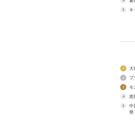
夏
4
キ
5
大
1
プ
2
モ
3
恵
4
中
5
県