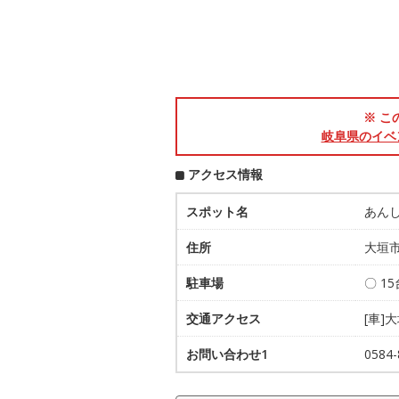
※ こ
岐阜県のイベ
アクセス情報
スポット名
あん
住所
大垣市
駐車場
〇 15
交通アクセス
[車]
お問い合わせ1
058