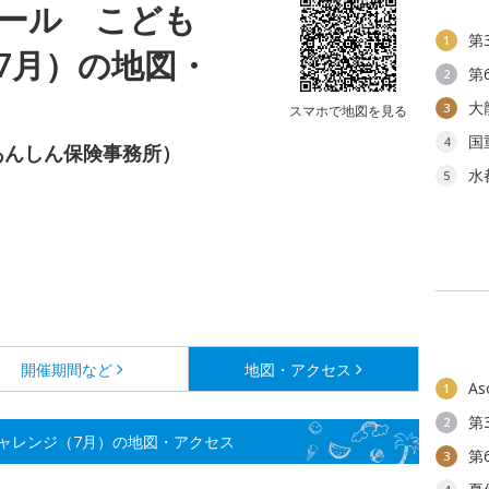
ール こども
第
1
7月）の地図・
第
2
大
3
スマホで地図を見る
国
4
あんしん保険事務所）
水
5
開催期間など
地図・アクセス
As
1
第
2
ャレンジ（7月）の地図・アクセス
第
3