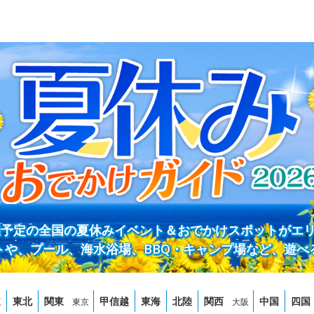
開催予定の全国の夏休みイベント＆おでかけスポットがエ
トや、プール、海水浴場、BBQ・キャンプ場など、遊べ
道
東北
関東
甲信越
東海
北陸
関西
中国
四国
東京
大阪