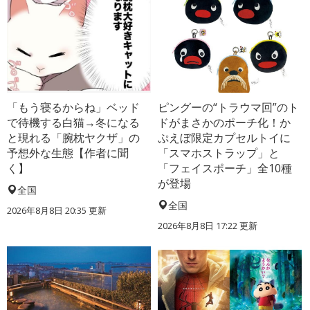
「もう寝るからね」ベッド
ピングーの“トラウマ回”のト
で待機する白猫→冬になる
ドがまさかのポーチ化！か
と現れる「腕枕ヤクザ」の
ぷえぼ限定カプセルトイに
予想外な生態【作者に聞
「スマホストラップ」と
く】
「フェイスポーチ」全10種
が登場
全国
全国
2026年8月8日 20:35
更新
2026年8月8日 17:22
更新