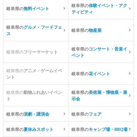
岐阜県の
体験イベント・アク
岐阜県の
無料イベント
ティビティ
岐阜県の
グルメ・フードフェ
岐阜県の
物産展
ス
岐阜県の
コンサート・音楽イ
岐阜県の
フリーマーケット
ベント
岐阜県の
アニメ・ゲームイベ
岐阜県の
花イベント
ント
岐阜県の
動物ふれあいイベン
岐阜県の
美術展・博物展・展
ト
示会
岐阜県の
演劇・講演会
岐阜県の
フェア
岐阜県の
夏休みスポット
岐阜県の
キャンプ場・BBQ場