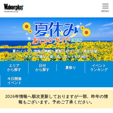
MENU
夏のイベント情報が満載！夏祭りやプール、海水浴場、
キャンプ場など遊べるスポットを大紹介
エリア
日付
イベント
夏祭り
から探す
から探す
ランキング
今日開催
イベント
2026年情報へ順次更新しておりますが一部、昨年の情
報もございます。予めご了承ください。