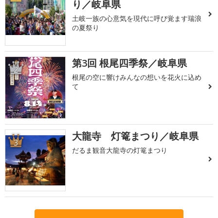
り／岐阜県
土岐一族の心意気を現代に呼び覚ます瑞浪
の夏祭り
第3回 根尾四季祭／岐阜県
2
根尾の空に響けみんなの想いを花火に込め
て
大龍寺 灯篭まつり／岐阜県
3
だるま観音大龍寺の灯篭まつり