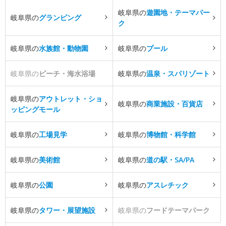
岐阜県の
遊園地・テーマパー
岐阜県の
グランピング
ク
岐阜県の
水族館・動物園
岐阜県の
プール
岐阜県の
ビーチ・海水浴場
岐阜県の
温泉・スパリゾート
岐阜県の
アウトレット・ショ
岐阜県の
商業施設・百貨店
ッピングモール
岐阜県の
工場見学
岐阜県の
博物館・科学館
岐阜県の
美術館
岐阜県の
道の駅・SA/PA
岐阜県の
公園
岐阜県の
アスレチック
岐阜県の
タワー・展望施設
岐阜県の
フードテーマパーク