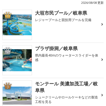
2026/08/08 更新
大垣市民プール／岐阜県
1
レジャープールと競技用プールを完備
プラザ掛洞／岐阜県
2
県内最長40mのウォータースライダーを体
感
モンテール 美濃加茂工場／岐
3
阜県
シュークリームやロールケーキなどの製造
工程を見る