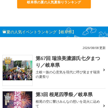
岐阜県の夏の人気夏祭りランキング
夏の人気イベントランキング【岐阜県】
2026/08/08 更新
第67回 瑞浪美濃源氏七夕まつ
1
り／岐阜県
土岐一族の心意気を現代に呼び覚ます瑞浪
の夏祭り
第3回 根尾四季祭／岐阜県
2
根尾の空に響けみんなの想いを花火に込め
て