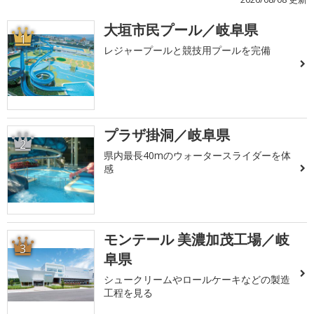
大垣市民プール／岐阜県
1
レジャープールと競技用プールを完備
プラザ掛洞／岐阜県
2
県内最長40mのウォータースライダーを体
感
モンテール 美濃加茂工場／岐
3
阜県
シュークリームやロールケーキなどの製造
工程を見る