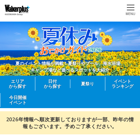
MENU
夏のイベント情報が満載！夏祭りやプール、海水浴場、
キャンプ場など遊べるスポットを大紹介
エリア
日付
イベント
夏祭り
から探す
から探す
ランキング
今日開催
イベント
2026年情報へ順次更新しておりますが一部、昨年の情
報もございます。予めご了承ください。