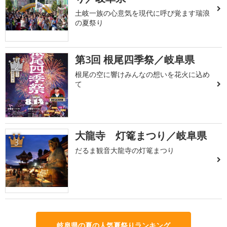
土岐一族の心意気を現代に呼び覚ます瑞浪
の夏祭り
第3回 根尾四季祭／岐阜県
2
根尾の空に響けみんなの想いを花火に込め
て
大龍寺 灯篭まつり／岐阜県
3
だるま観音大龍寺の灯篭まつり
岐阜県の夏の人気夏祭りランキング