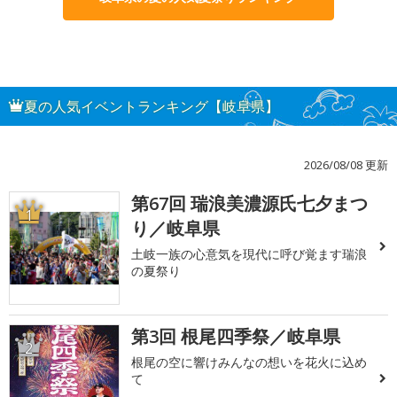
夏の人気イベントランキング【岐阜県】
2026/08/08 更新
第67回 瑞浪美濃源氏七夕まつ
1
り／岐阜県
土岐一族の心意気を現代に呼び覚ます瑞浪
の夏祭り
第3回 根尾四季祭／岐阜県
2
根尾の空に響けみんなの想いを花火に込め
て