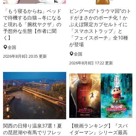
「もう寝るからね」ベッド
ピングーの“トラウマ回”のト
で待機する白猫→冬になる
ドがまさかのポーチ化！か
と現れる「腕枕ヤクザ」の
ぷえぼ限定カプセルトイに
予想外な生態【作者に聞
「スマホストラップ」と
く】
「フェイスポーチ」全10種
が登場
全国
全国
2026年8月8日 20:35
更新
2026年8月8日 17:22
更新
関西の日帰り温泉37選！夏
【映画ランキング】『スパ
の琵琶湖や有馬でリフレッ
イダーマン』シリーズ最高