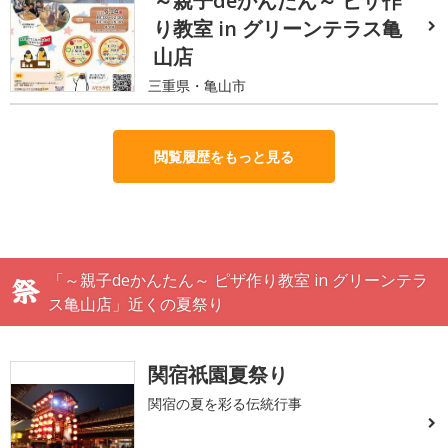
～親子deかんたん～ ピザ作
り教室 in グリーンテラス亀
山店
三重県・亀山市
閲覧履歴をもっと見る
「～親子deかんたん～ ピザ作り教室 in グリーンテラ
ス亀山店」近くの夏祭り
関宿祇園夏祭り
関宿の夏を彩る伝統行事