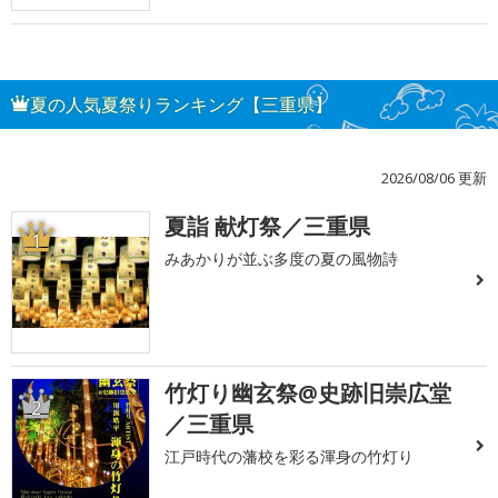
夏の人気夏祭りランキング【三重県】
2026/08/06 更新
夏詣 献灯祭／三重県
1
みあかりが並ぶ多度の夏の風物詩
竹灯り幽玄祭@史跡旧崇広堂
2
／三重県
江戸時代の藩校を彩る渾身の竹灯り