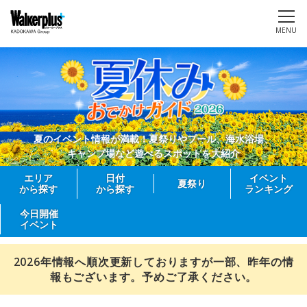
MENU
夏のイベント情報が満載！夏祭りやプール、海水浴場、
キャンプ場など遊べるスポットを大紹介
エリア
日付
イベント
夏祭り
から探す
から探す
ランキング
今日開催
イベント
2026年情報へ順次更新しておりますが一部、昨年の情
報もございます。予めご了承ください。