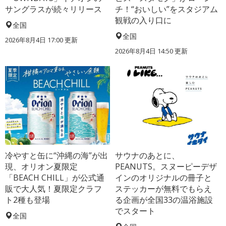
サングラスが続々リリース
チ！“おいしい”をスタジアム
観戦の入り口に
全国
全国
2026年8月4日 17:00
更新
2026年8月4日 14:50
更新
冷やすと缶に“沖縄の海”が出
サウナのあとに、
現、オリオン夏限定
PEANUTS。スヌーピーデザ
「BEACH CHILL」が公式通
インのオリジナルの冊子と
販で大人気！夏限定クラフ
ステッカーが無料でもらえ
ト2種も登場
る企画が全国33の温浴施設
でスタート
全国