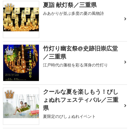
夏詣 献灯祭／三重県
1
みあかりが並ぶ多度の夏の風物詩
竹灯り幽玄祭@史跡旧崇広堂
2
／三重県
江戸時代の藩校を彩る渾身の竹灯り
クールな夏を楽しもう！びし
3
ょぬれフェスティバル／三重
県
夏限定のびしょぬれイベント