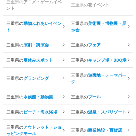
三重県の
アニメ・ゲームイベ
三重県の
花イベント
ント
三重県の
動物ふれあいイベン
三重県の
美術展・博物展・展
ト
示会
三重県の
演劇・講演会
三重県の
フェア
三重県の
夏休みスポット
三重県の
キャンプ場・BBQ場
三重県の
遊園地・テーマパー
三重県の
グランピング
ク
三重県の
水族館・動物園
三重県の
プール
三重県の
ビーチ・海水浴場
三重県の
温泉・スパリゾート
三重県の
アウトレット・ショ
三重県の
商業施設・百貨店
ッピングモール