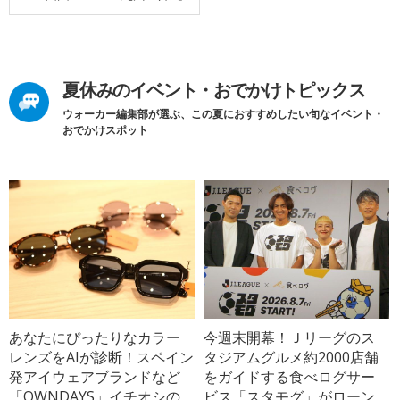
夏休みのイベント・おでかけトピックス
ウォーカー編集部が選ぶ、この夏におすすめしたい旬なイベント・
おでかけスポット
あなたにぴったりなカラー
今週末開幕！Ｊリーグのス
レンズをAIが診断！スペイン
タジアムグルメ約2000店舗
発アイウェアブランドなど
をガイドする食べログサー
「OWNDAYS」イチオシの
ビス「スタモグ」がローン