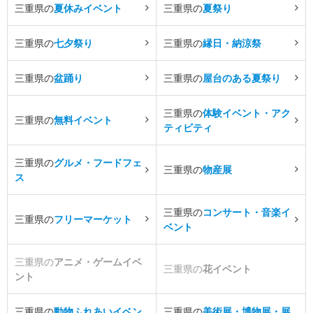
三重県の
夏休みイベント
三重県の
夏祭り
三重県の
七夕祭り
三重県の
縁日・納涼祭
三重県の
盆踊り
三重県の
屋台のある夏祭り
三重県の
体験イベント・アク
三重県の
無料イベント
ティビティ
三重県の
グルメ・フードフェ
三重県の
物産展
ス
三重県の
コンサート・音楽イ
三重県の
フリーマーケット
ベント
三重県の
アニメ・ゲームイベ
三重県の
花イベント
ント
三重県の
動物ふれあいイベン
三重県の
美術展・博物展・展