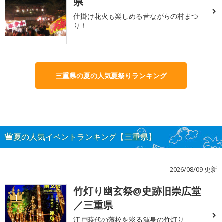
県
仕掛け花火も楽しめる昔ながらの村まつ
り！
三重県の夏の人気夏祭りランキング
夏の人気イベントランキング【三重県】
2026/08/09 更新
竹灯り幽玄祭@史跡旧崇広堂
1
／三重県
江戸時代の藩校を彩る渾身の竹灯り