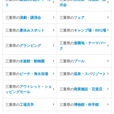
ト
示会
三重県の
演劇・講演会
三重県の
フェア
三重県の
夏休みスポット
三重県の
キャンプ場・BBQ場
三重県の
遊園地・テーマパー
三重県の
グランピング
ク
三重県の
水族館・動物園
三重県の
プール
三重県の
ビーチ・海水浴場
三重県の
温泉・スパリゾート
三重県の
アウトレット・ショ
三重県の
商業施設・百貨店
ッピングモール
三重県の
工場見学
三重県の
博物館・科学館