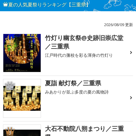
夏の人気夏祭りランキング【三重県】
2026/08/09 更新
竹灯り幽玄祭@史跡旧崇広堂
1
／三重県
江戸時代の藩校を彩る渾身の竹灯り
夏詣 献灯祭／三重県
2
みあかりが並ぶ多度の夏の風物詩
大石不動院八朔まつり／三重
3