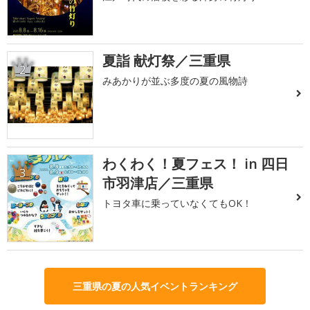
夏詣 献灯祭／三重県
2
みあかりが並ぶ多度の夏の風物詩
わくわく！夏フェス！ in 四日
3
市羽津店／三重県
トヨタ車に乗っていなくてもOK！
三重県の夏の人気イベントランキング