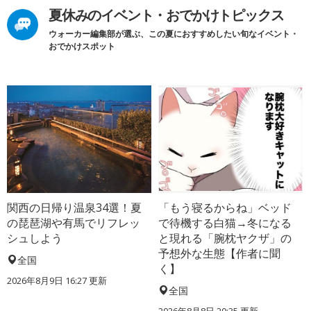
夏休みのイベント・おでかけトピックス
ウォーカー編集部が選ぶ、この夏におすすめしたい旬なイベント・
おでかけスポット
関西の日帰り温泉34選！夏
「もう寝るからね」ベッド
の琵琶湖や有馬でリフレッ
で待機する白猫→冬になる
シュしよう
と現れる「腕枕ヤクザ」の
予想外な生態【作者に聞
全国
く】
2026年8月9日 16:27
更新
全国