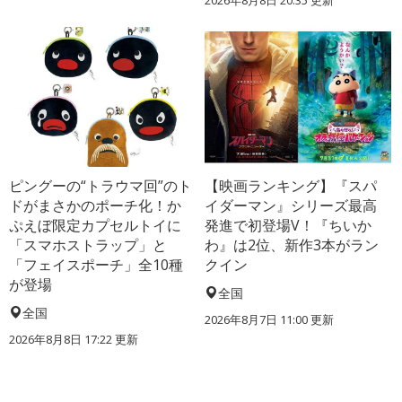
2026年8月8日 20:35
更新
ピングーの“トラウマ回”のト
【映画ランキング】『スパ
ドがまさかのポーチ化！か
イダーマン』シリーズ最高
ぷえぼ限定カプセルトイに
発進で初登場V！『ちいか
「スマホストラップ」と
わ』は2位、新作3本がラン
「フェイスポーチ」全10種
クイン
が登場
全国
全国
2026年8月7日 11:00
更新
2026年8月8日 17:22
更新