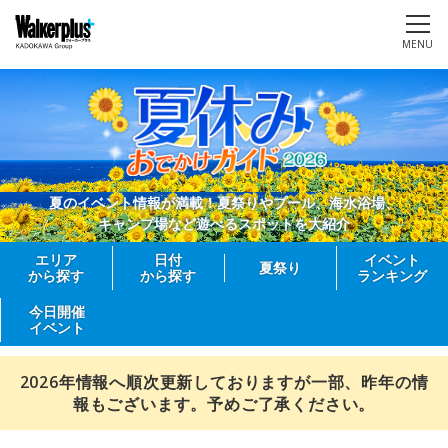
MENU
夏のイベント情報が満載！夏祭りやプール、海水浴場、
キャンプ場など遊べるスポットを大紹介
エリア
日付
イベント
夏祭り
から探す
から探す
ランキング
今日開催
イベント
2026年情報へ順次更新しておりますが一部、昨年の情
報もございます。予めご了承ください。