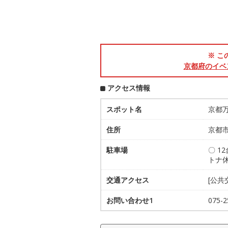
※ こ
京都府のイベ
アクセス情報
スポット名
京都
住所
京都市
駐車場
〇 1
トナ
交通アクセス
[公共
お問い合わせ1
075