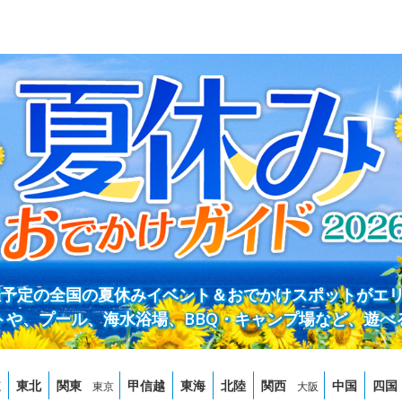
開催予定の全国の夏休みイベント＆おでかけスポットがエ
トや、プール、海水浴場、BBQ・キャンプ場など、遊べ
道
東北
関東
甲信越
東海
北陸
関西
中国
四国
東京
大阪