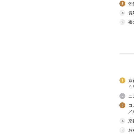
佐
3
貴
4
夜
5
京
1
ミ
ニ
2
コ
3
／
京
4
お
5