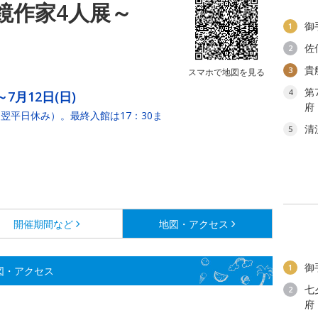
華鏡作家4人展～
御
1
佐
2
貴
3
スマホで地図を見る
第
4
～7月12日(日)
府
翌平日休み）。最終入館は17：30ま
清
5
開催期間など
地図・アクセス
御
1
図・アクセス
七
2
府