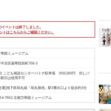
のイベントは終了しました。
ントはこちらからご確認ください。
万華鏡ミュージアム
中京区曇華院前町706-3
2台 こども相談センターパトナ駐車場 30分260円 但しパ
休館日は使用不可
交通]地下鉄烏丸線「烏丸御池」駅3番出口より徒歩約3分
-254-7902 京都万華鏡ミュージアム