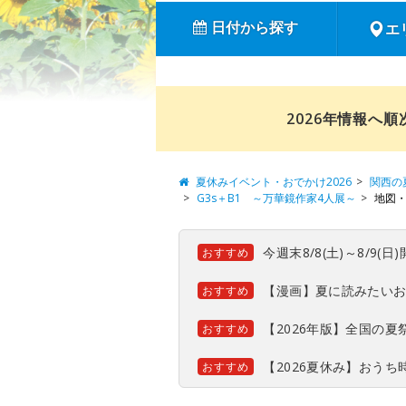
日付から探す
エ
2026年情報へ
夏休みイベント・おでかけ2026
関西の
G3s＋B1 ～万華鏡作家4人展～
地図
今週末8/8(土)～8/9
おすすめ
【漫画】夏に読みたい
おすすめ
【2026年版】全国の
おすすめ
【2026夏休み】おう
おすすめ