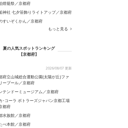
伯燈籠祭／京都府
船神社 七夕笹飾りライトアップ／京都府
のすいぞくかん／京都府
もっと見る
夏の人気スポットランキング
【京都府】
2026/08/07 更新
都府立山城総合運動公園(太陽が丘)ファ
リープール／京都府
ンテンドーミュージアム／京都府
カ･コーラ ボトラーズジャパン京都工場
京都府
都水族館／京都府
たべ本館／京都府