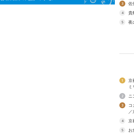
佐
3
貴
4
夜
5
京
1
ミ
ニ
2
コ
3
／
京
4
お
5