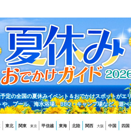
開催予定の全国の夏休みイベント＆おでかけスポットがエ
トや、プール、海水浴場、BBQ・キャンプ場など、遊べ
道
東北
関東
甲信越
東海
北陸
関西
中国
四国
東京
大阪