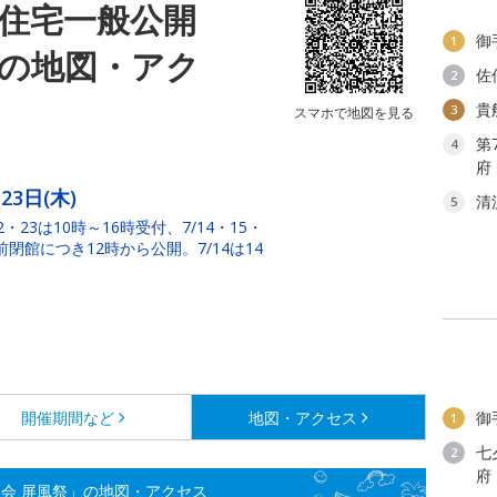
家住宅一般公開
御
1
」の地図・アク
佐
2
貴
3
スマホで地図を見る
第
4
府
23日(木)
清
5
2・23は10時～16時受付、7/14・15・
前閉館につき12時から公開。7/14は14
開催期間など
地図・アクセス
御
1
七
2
府
会 屏風祭」の地図・アクセス