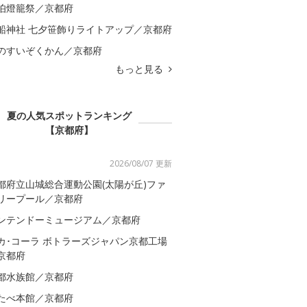
伯燈籠祭／京都府
船神社 七夕笹飾りライトアップ／京都府
のすいぞくかん／京都府
もっと見る
夏の人気スポットランキング
【京都府】
2026/08/07 更新
都府立山城総合運動公園(太陽が丘)ファ
リープール／京都府
ンテンドーミュージアム／京都府
カ･コーラ ボトラーズジャパン京都工場
京都府
都水族館／京都府
たべ本館／京都府