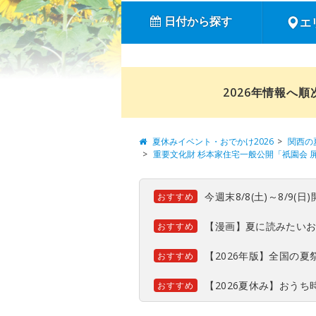
日付から探す
エ
2026年情報へ
夏休みイベント・おでかけ2026
関西の
重要文化財 杉本家住宅一般公開「祇園会 
今週末8/8(土)～8/9
おすすめ
【漫画】夏に読みたい
おすすめ
【2026年版】全国の
おすすめ
【2026夏休み】おう
おすすめ