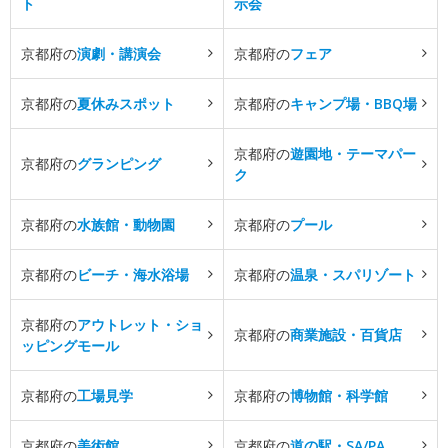
ト
示会
京都府の
演劇・講演会
京都府の
フェア
京都府の
夏休みスポット
京都府の
キャンプ場・BBQ場
京都府の
遊園地・テーマパー
京都府の
グランピング
ク
京都府の
水族館・動物園
京都府の
プール
京都府の
ビーチ・海水浴場
京都府の
温泉・スパリゾート
京都府の
アウトレット・ショ
京都府の
商業施設・百貨店
ッピングモール
京都府の
工場見学
京都府の
博物館・科学館
京都府の
美術館
京都府の
道の駅・SA/PA