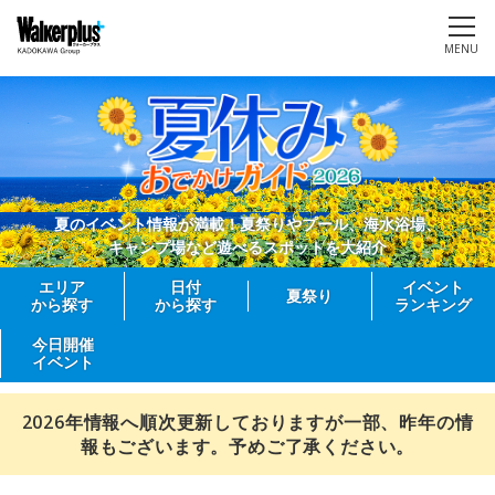
MENU
夏のイベント情報が満載！夏祭りやプール、海水浴場、
キャンプ場など遊べるスポットを大紹介
エリア
日付
イベント
夏祭り
から探す
から探す
ランキング
今日開催
イベント
2026年情報へ順次更新しておりますが一部、昨年の情
報もございます。予めご了承ください。