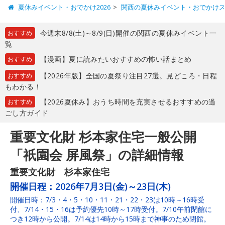
夏休みイベント・おでかけ2026
関西の夏休みイベント・おでかけ
今週末8/8(土)～8/9(日)開催の関西の夏休みイベント一
おすすめ
覧
【漫画】夏に読みたいおすすめの怖い話まとめ
おすすめ
【2026年版】全国の夏祭り注目27選。見どころ・日程
おすすめ
もわかる！
【2026夏休み】おうち時間を充実させるおすすめの過
おすすめ
ごし方ガイド
重要文化財 杉本家住宅一般公開
「祇園会 屏風祭」の詳細情報
重要文化財 杉本家住宅
開催日程：
2026年7月3日(金)～23日(木)
開催日時：7/3・4・5・10・11・21・22・23は10時～16時受
付、7/14・15・16は予約優先10時～17時受付。7/10午前閉館に
つき12時から公開。7/14は14時から15時まで神事のため閉館。