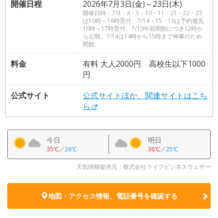
開催日程
2026年7月3日(金)～23日(木)
開催日時：7/3・4・5・10・11・21・22・23
は10時～16時受付、7/14・15・16は予約優先
10時～17時受付。7/10午前閉館につき12時か
ら公開。7/14は14時から15時まで神事のため
閉館。
料金
有料 大人2000円 高校生以下1000
円
公式サイト
公式サイトほか、関連サイトはこち
ら
今日
明日
35℃
／
26℃
36℃
／
25℃
天気情報提供元：株式会社ライフビジネスウェザー
地図・アクセス情報、電話番号を確認する