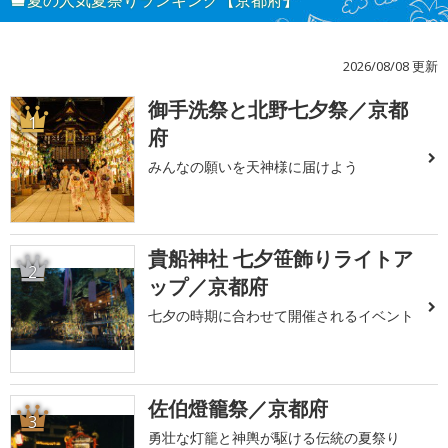
夏の人気夏祭りランキング【京都府】
2026/08/08 更新
御手洗祭と北野七夕祭／京都
1
府
みんなの願いを天神様に届けよう
貴船神社 七夕笹飾りライトア
2
ップ／京都府
七夕の時期に合わせて開催されるイベント
佐伯燈籠祭／京都府
3
勇壮な灯籠と神輿が駆ける伝統の夏祭り