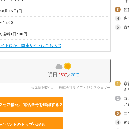
府
佐
3
年8月16日(日)
夜
4
～17:00
貴
5
入場料1日500円
サイトほか、関連サイトはこちら
明日
35℃
／
28℃
京
1
天気情報提供元：株式会社ライフビジネスウェザー
ミ
コ
2
クセス情報、電話番号を確認する
／
ニ
3
神
4
のイベントのトップへ戻る