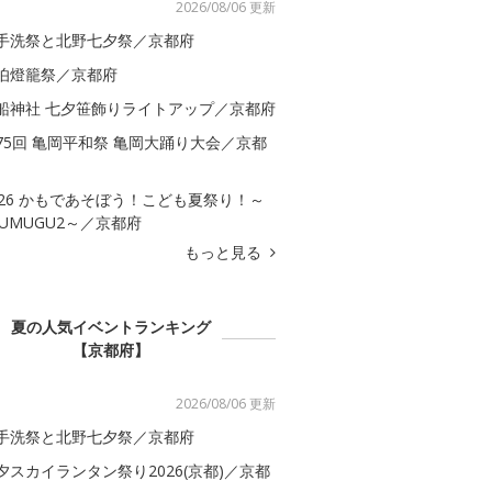
2026/08/06 更新
手洗祭と北野七夕祭／京都府
伯燈籠祭／京都府
船神社 七夕笹飾りライトアップ／京都府
75回 亀岡平和祭 亀岡大踊り大会／京都
026 かもであそぼう！こども夏祭り！～
SUMUGU2～／京都府
もっと見る
夏の人気イベントランキング
【京都府】
2026/08/06 更新
手洗祭と北野七夕祭／京都府
夕スカイランタン祭り2026(京都)／京都