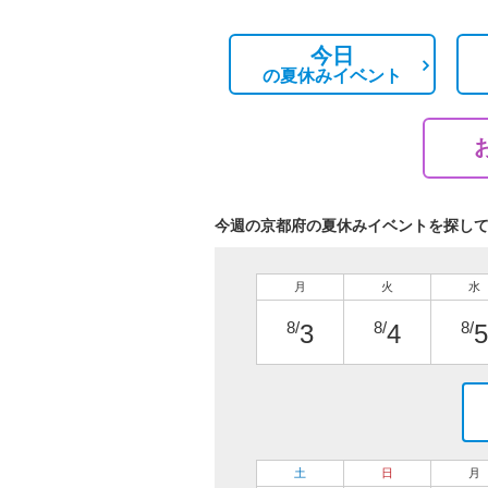
今日
の
夏休みイベント
今週の京都府の夏休みイベントを探し
月
火
水
8/
8/
8/
3
4
5
土
日
月