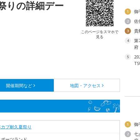
祭りの詳細デー
御
1
佐
2
貴
3
このページをスマホで
見る
第
4
府
2
5
T
開催期間など
地図・アクセス
御
1
本カブ耐久夏祭り
七
2
スポーツランド