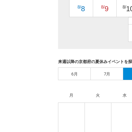
8/
8/
8/
8
9
1
来週以降の京都府の夏休みイベントを
6月
7月
月
火
水