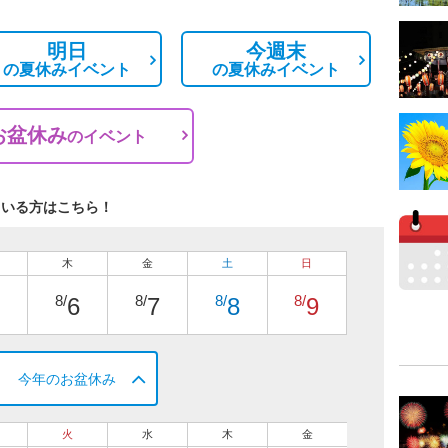
明日
今週末
の
夏休みイベント
の
夏休みイベント
お盆休み
の
イベント
ている方はこちら！
木
金
土
日
8/
8/
8/
8/
6
7
8
9
今年のお盆休み
火
水
木
金