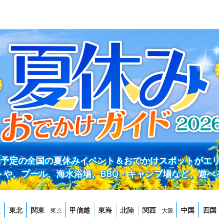
開催予定の全国の夏休みイベント＆おでかけスポットがエ
トや、プール、海水浴場、BBQ・キャンプ場など、遊べ
道
東北
関東
甲信越
東海
北陸
関西
中国
四国
東京
大阪