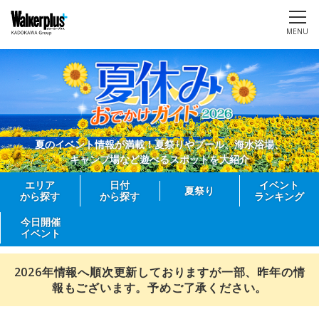
MENU
夏のイベント情報が満載！夏祭りやプール、海水浴場、
キャンプ場など遊べるスポットを大紹介
エリア
日付
イベント
夏祭り
から探す
から探す
ランキング
今日開催
イベント
2026年情報へ順次更新しておりますが一部、昨年の情
報もございます。予めご了承ください。