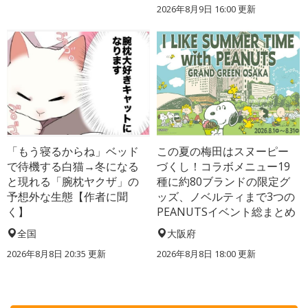
2026年8月9日 16:00
更新
「もう寝るからね」ベッド
この夏の梅田はスヌーピー
で待機する白猫→冬になる
づくし！コラボメニュー19
と現れる「腕枕ヤクザ」の
種に約80ブランドの限定グ
予想外な生態【作者に聞
ッズ、ノベルティまで3つの
く】
PEANUTSイベント総まとめ
全国
大阪府
2026年8月8日 20:35
更新
2026年8月8日 18:00
更新