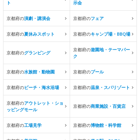
ト
示会
京都府の
演劇・講演会
京都府の
フェア
京都府の
夏休みスポット
京都府の
キャンプ場・BBQ場
京都府の
遊園地・テーマパー
京都府の
グランピング
ク
京都府の
水族館・動物園
京都府の
プール
京都府の
ビーチ・海水浴場
京都府の
温泉・スパリゾート
京都府の
アウトレット・ショ
京都府の
商業施設・百貨店
ッピングモール
京都府の
工場見学
京都府の
博物館・科学館