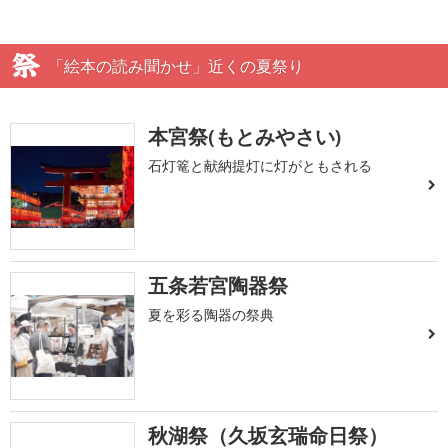
「絵本の読み聞かせ」近くの夏祭り
本宮祭(もとみやさい)
石灯篭と献納提灯に灯がともされる
五条若宮陶器祭
夏を彩る陶器の祭典
秋湖祭（久坂玄瑞命日祭）