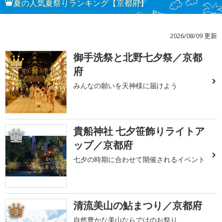
夏の人気夏祭りランキング【京都府】
2026/08/09 更新
御手洗祭と北野七夕祭／京都
1
府
みんなの願いを天神様に届けよう
貴船神社 七夕笹飾りライトア
2
ップ／京都府
七夕の時期に合わせて開催されるイベント
清流美山の鮎まつり／京都府
3
自然豊かな美山ならではのお祭り