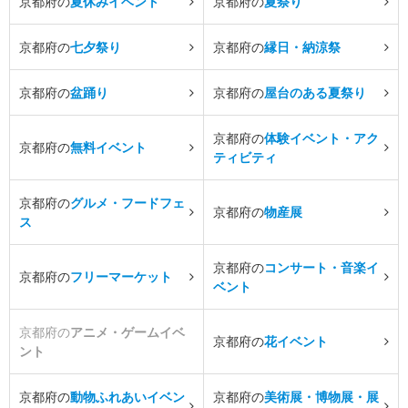
京都府の
夏休みイベント
京都府の
夏祭り
京都府の
七夕祭り
京都府の
縁日・納涼祭
京都府の
盆踊り
京都府の
屋台のある夏祭り
京都府の
体験イベント・アク
京都府の
無料イベント
ティビティ
京都府の
グルメ・フードフェ
京都府の
物産展
ス
京都府の
コンサート・音楽イ
京都府の
フリーマーケット
ベント
京都府の
アニメ・ゲームイベ
京都府の
花イベント
ント
京都府の
動物ふれあいイベン
京都府の
美術展・博物展・展