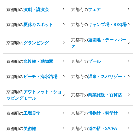
京都府の
演劇・講演会
京都府の
フェア
京都府の
夏休みスポット
京都府の
キャンプ場・BBQ場
京都府の
遊園地・テーマパー
京都府の
グランピング
ク
京都府の
水族館・動物園
京都府の
プール
京都府の
ビーチ・海水浴場
京都府の
温泉・スパリゾート
京都府の
アウトレット・ショ
京都府の
商業施設・百貨店
ッピングモール
京都府の
工場見学
京都府の
博物館・科学館
京都府の
美術館
京都府の
道の駅・SA/PA