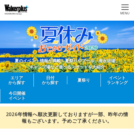
MENU
夏のイベント情報が満載！夏祭りやプール、海水浴場、
キャンプ場など遊べるスポットを大紹介
エリア
日付
イベント
夏祭り
から探す
から探す
ランキング
今日開催
イベント
2026年情報へ順次更新しておりますが一部、昨年の情
報もございます。予めご了承ください。