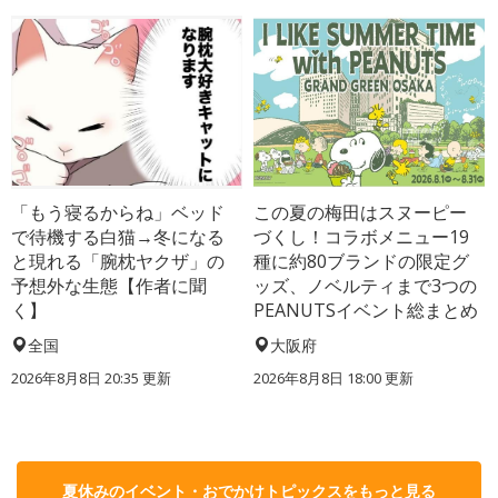
「もう寝るからね」ベッド
この夏の梅田はスヌーピー
で待機する白猫→冬になる
づくし！コラボメニュー19
と現れる「腕枕ヤクザ」の
種に約80ブランドの限定グ
予想外な生態【作者に聞
ッズ、ノベルティまで3つの
く】
PEANUTSイベント総まとめ
全国
大阪府
2026年8月8日 20:35
更新
2026年8月8日 18:00
更新
夏休みのイベント・おでかけトピックスをもっと見る