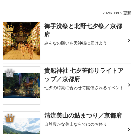
2026/08/09 更新
御手洗祭と北野七夕祭／京都
1
府
みんなの願いを天神様に届けよう
貴船神社 七夕笹飾りライトア
2
ップ／京都府
七夕の時期に合わせて開催されるイベント
清流美山の鮎まつり／京都府
3
自然豊かな美山ならではのお祭り