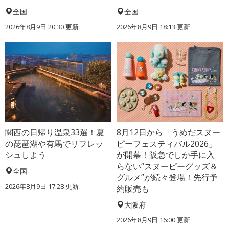
全国
全国
2026年8月9日 20:30
更新
2026年8月9日 18:13
更新
関西の日帰り温泉33選！夏
8月12日から「うめだスヌー
の琵琶湖や有馬でリフレッ
ピーフェスティバル2026」
シュしよう
が開幕！阪急でしか手に入
らない“スヌーピーグッズ＆
全国
グルメ”が続々登場！先行予
2026年8月9日 17:28
更新
約販売も
大阪府
2026年8月9日 16:00
更新