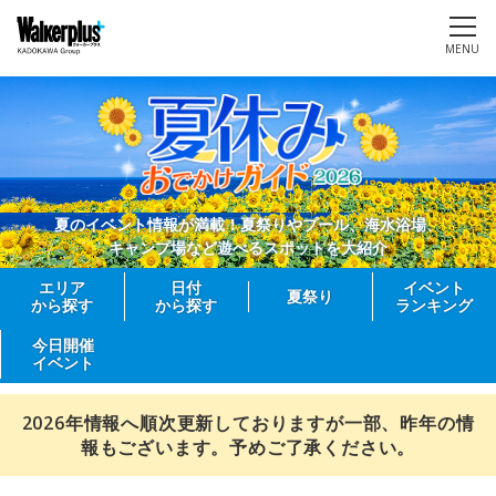
MENU
夏のイベント情報が満載！夏祭りやプール、海水浴場、
キャンプ場など遊べるスポットを大紹介
エリア
日付
イベント
夏祭り
から探す
から探す
ランキング
今日開催
イベント
2026年情報へ順次更新しておりますが一部、昨年の情
報もございます。予めご了承ください。