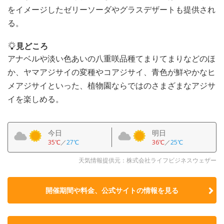
をイメージしたゼリーソーダやグラスデザートも提供され
る。
見どころ
アナベルや淡い色あいの八重咲品種てまりてまりなどのほ
か、ヤマアジサイの変種やコアジサイ、青色が鮮やかなヒ
メアジサイといった、植物園ならではのさまざまなアジサ
イを楽しめる。
今日
明日
35℃
／
27℃
36℃
／
25℃
天気情報提供元：株式会社ライフビジネスウェザー
開催期間や料金、公式サイトの
情報を見る