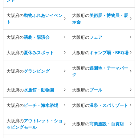
大阪府の
動物ふれあいイベン
大阪府の
美術展・博物展・展
ト
示会
大阪府の
演劇・講演会
大阪府の
フェア
大阪府の
夏休みスポット
大阪府の
キャンプ場・BBQ場
大阪府の
遊園地・テーマパー
大阪府の
グランピング
ク
大阪府の
水族館・動物園
大阪府の
プール
大阪府の
ビーチ・海水浴場
大阪府の
温泉・スパリゾート
大阪府の
アウトレット・ショ
大阪府の
商業施設・百貨店
ッピングモール