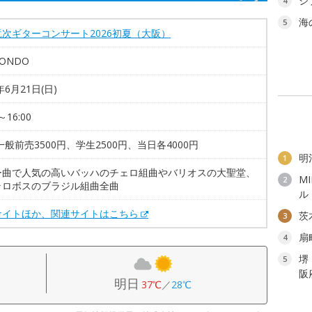
ジ
4
海
5
次ギターコンサート2026初夏（大阪）
ONDO
年6月21日(日)
～16:00
一般前売3500円、学生2500円、当日各4000円
明
1
ー曲で人気の高いバッハのチェロ組曲やバリオスの大聖堂、
M
2
ラロボスのブラジル組曲全曲
ル
サイトほか、関連サイトはこちら
茨
3
扇
4
堺
5
阪
明日
37℃
／
28℃