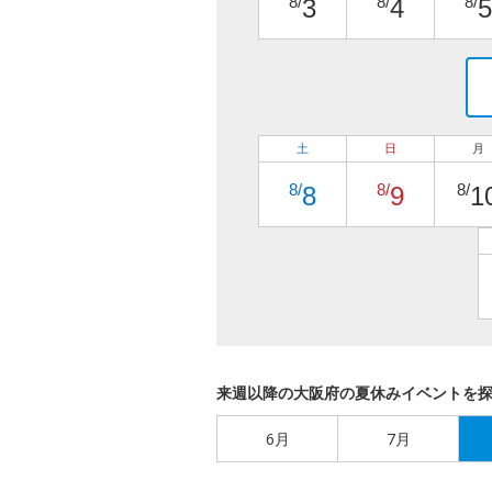
8/
8/
8/
3
4
5
土
日
月
8/
8/
8/
8
9
1
来週以降の大阪府の夏休みイベントを
6月
7月