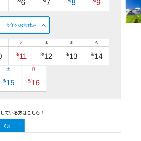
8/
8/
8/
8/
6
7
8
9
今年のお盆休み
火
水
木
金
8/
8/
8/
8/
0
11
12
13
14
土
日
8/
8/
15
16
探している方はこちら！
8月