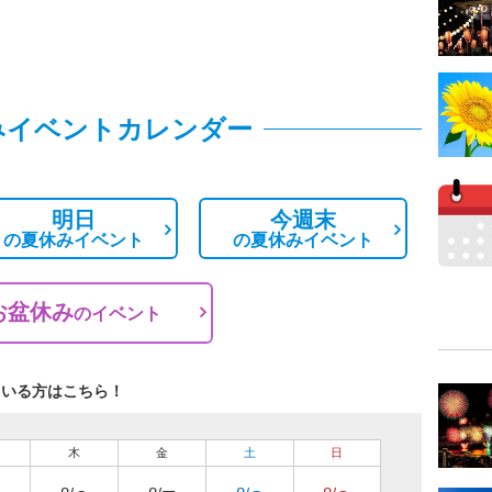
みイベントカレンダー
明日
今週末
の
夏休みイベント
の
夏休みイベント
お盆休み
の
イベント
ている方はこちら！
木
金
土
日