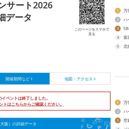
サート2026
万
1
細データ
ハ
2
S
3
このページをスマホで
見る
富
4
北
5
開催期間など
地図・アクセス
のイベントは終了しました。
万
1
ントはこちらからご確認ください。
ハ
2
空
3
（大阪）の詳細データ