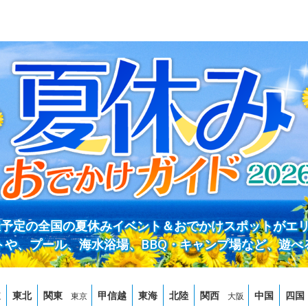
開催予定の全国の夏休みイベント＆おでかけスポットがエ
トや、プール、海水浴場、BBQ・キャンプ場など、遊べ
道
東北
関東
甲信越
東海
北陸
関西
中国
四国
東京
大阪