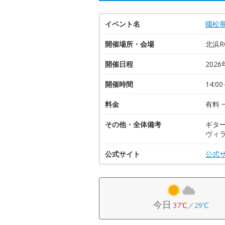
イベント名
國松竜
開催場所・会場
北浜R
開催日程
2026
開催時間
14:00
料金
有料 
その他・全体備考
ギタ
ヴィ
公式サイト
公式
今日
37℃
／
29℃