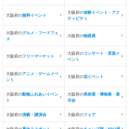
大阪府の
体験イベント・アク
大阪府の
無料イベント
ティビティ
大阪府の
グルメ・フードフェ
大阪府の
物産展
ス
大阪府の
コンサート・音楽イ
大阪府の
フリーマーケット
ベント
大阪府の
アニメ・ゲームイベ
大阪府の
花イベント
ント
大阪府の
動物ふれあいイベン
大阪府の
美術展・博物展・展
ト
示会
大阪府の
演劇・講演会
大阪府の
フェア
大阪府の
夏休みスポット
大阪府の
キャンプ場・BBQ場