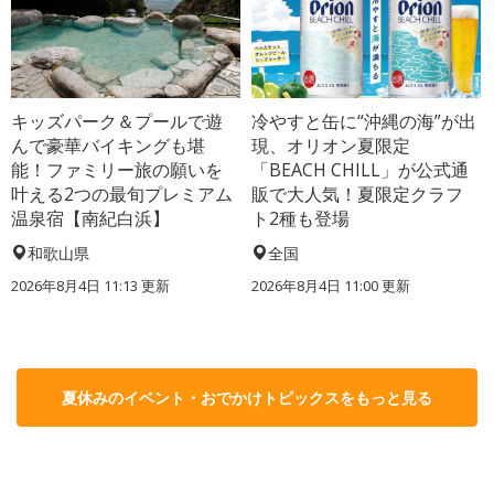
キッズパーク＆プールで遊
冷やすと缶に“沖縄の海”が出
んで豪華バイキングも堪
現、オリオン夏限定
能！ファミリー旅の願いを
「BEACH CHILL」が公式通
叶える2つの最旬プレミアム
販で大人気！夏限定クラフ
温泉宿【南紀白浜】
ト2種も登場
和歌山県
全国
2026年8月4日 11:13
更新
2026年8月4日 11:00
更新
夏休みのイベント・おでかけトピックスをもっと見る