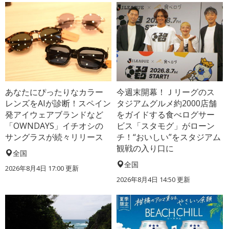
あなたにぴったりなカラー
今週末開幕！Ｊリーグのス
レンズをAIが診断！スペイン
タジアムグルメ約2000店舗
発アイウェアブランドなど
をガイドする食べログサー
「OWNDAYS」イチオシの
ビス「スタモグ」がローン
サングラスが続々リリース
チ！“おいしい”をスタジアム
観戦の入り口に
全国
全国
2026年8月4日 17:00
更新
2026年8月4日 14:50
更新