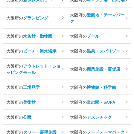
大阪府の
遊園地・テーマパー
大阪府の
グランピング
ク
大阪府の
水族館・動物園
大阪府の
プール
大阪府の
ビーチ・海水浴場
大阪府の
温泉・スパリゾート
大阪府の
アウトレット・ショ
大阪府の
商業施設・百貨店
ッピングモール
大阪府の
工場見学
大阪府の
博物館・科学館
大阪府の
美術館
大阪府の
道の駅・SA/PA
大阪府の
公園
大阪府の
アスレチック
大阪府の
タワー・展望施設
大阪府の
フードテーマパーク