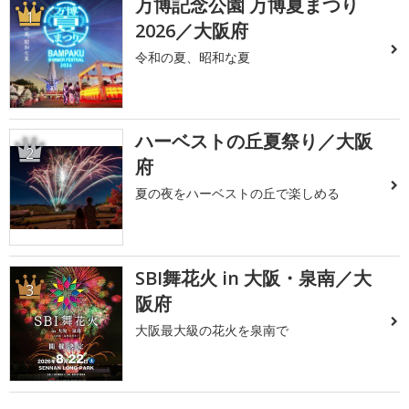
万博記念公園 万博夏まつり
1
2026／大阪府
令和の夏、昭和な夏
ハーベストの丘夏祭り／大阪
2
府
夏の夜をハーベストの丘で楽しめる
SBI舞花火 in 大阪・泉南／大
3
阪府
大阪最大級の花火を泉南で