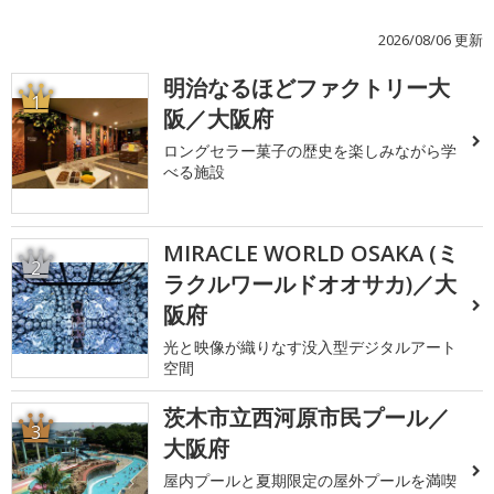
2026/08/06 更新
明治なるほどファクトリー大
1
阪／大阪府
ロングセラー菓子の歴史を楽しみながら学
べる施設
MIRACLE WORLD OSAKA (ミ
2
ラクルワールドオオサカ)／大
阪府
光と映像が織りなす没入型デジタルアート
空間
茨木市立西河原市民プール／
3
大阪府
屋内プールと夏期限定の屋外プールを満喫