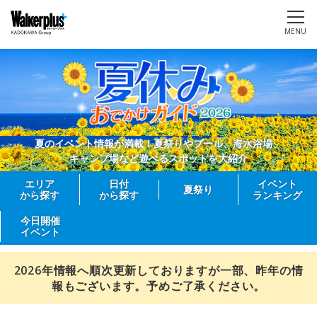
MENU
夏のイベント情報が満載！夏祭りやプール、海水浴場、
キャンプ場など遊べるスポットを大紹介
エリア
日付
イベント
夏祭り
から探す
から探す
ランキング
今日開催
イベント
2026年情報へ順次更新しておりますが一部、昨年の情
報もございます。予めご了承ください。