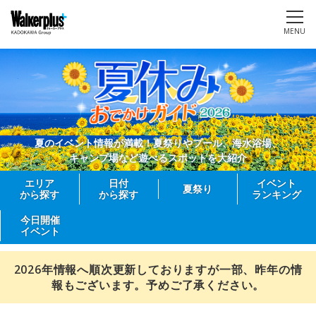
MENU
夏のイベント情報が満載！夏祭りやプール、海水浴場、
キャンプ場など遊べるスポットを大紹介
エリア
日付
イベント
夏祭り
から探す
から探す
ランキング
今日開催
イベント
2026年情報へ順次更新しておりますが一部、昨年の情
報もございます。予めご了承ください。