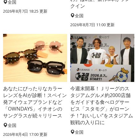
全国
クイン
2026年8月7日 18:25
更新
全国
2026年8月7日 11:00
更新
あなたにぴったりなカラー
今週末開幕！Ｊリーグのス
レンズをAIが診断！スペイン
タジアムグルメ約2000店舗
発アイウェアブランドなど
をガイドする食べログサー
「OWNDAYS」イチオシの
ビス「スタモグ」がローン
サングラスが続々リリース
チ！“おいしい”をスタジアム
観戦の入り口に
全国
全国
2026年8月4日 17:00
更新