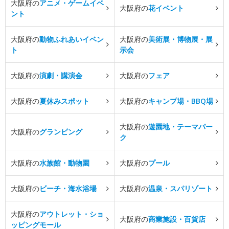
大阪府の
アニメ・ゲームイベ
大阪府の
花イベント
ント
大阪府の
動物ふれあいイベン
大阪府の
美術展・博物展・展
ト
示会
大阪府の
演劇・講演会
大阪府の
フェア
大阪府の
夏休みスポット
大阪府の
キャンプ場・BBQ場
大阪府の
遊園地・テーマパー
大阪府の
グランピング
ク
大阪府の
水族館・動物園
大阪府の
プール
大阪府の
ビーチ・海水浴場
大阪府の
温泉・スパリゾート
大阪府の
アウトレット・ショ
大阪府の
商業施設・百貨店
ッピングモール