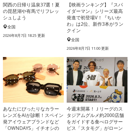
関西の日帰り温泉37選！夏
【映画ランキング】『スパ
の琵琶湖や有馬でリフレッ
イダーマン』シリーズ最高
シュしよう
発進で初登場V！『ちいか
わ』は2位、新作3本がラン
全国
クイン
2026年8月7日 18:25
更新
全国
2026年8月7日 11:00
更新
あなたにぴったりなカラー
今週末開幕！Ｊリーグのス
レンズをAIが診断！スペイン
タジアムグルメ約2000店舗
発アイウェアブランドなど
をガイドする食べログサー
「OWNDAYS」イチオシの
ビス「スタモグ」がローン