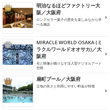
明治なるほどファクトリー大
1
阪／大阪府
ロングセラー菓子の歴史を楽しみながら学
べる施設
MIRACLE WORLD OSAKA (ミ
2
ラクルワールドオオサカ)／大
阪府
光と映像が織りなす没入型デジタルアート
空間
扇町プール／大阪府
3
立地の良さと利用しやすい料金が特徴