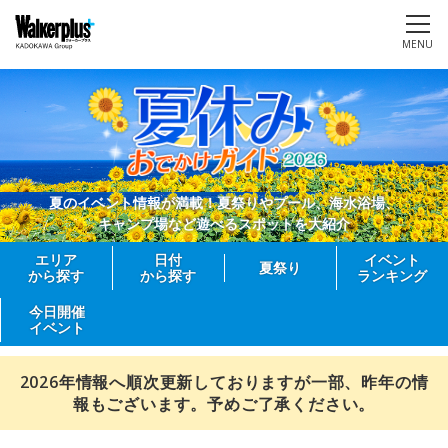
MENU
夏のイベント情報が満載！夏祭りやプール、海水浴場、
キャンプ場など遊べるスポットを大紹介
エリア
日付
イベント
夏祭り
から探す
から探す
ランキング
今日開催
イベント
2026年情報へ順次更新しておりますが一部、昨年の情
報もございます。予めご了承ください。