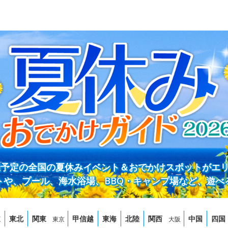
開催予定の全国の夏休みイベント＆おでかけスポットがエ
トや、プール、海水浴場、BBQ・キャンプ場など、遊べ
道
東北
関東
甲信越
東海
北陸
関西
中国
四国
東京
大阪