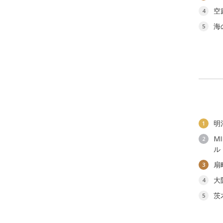
空
4
海
5
明
1
M
2
ル
扇
3
大
4
茨
5