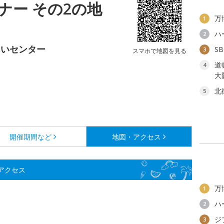
ナー その2の地
万
1
ハ
2
あいセンター
S
3
スマホで地図を見る
道
4
大
北
5
開催期間など
地図・アクセス
アクセス
万
1
ハ
2
ジ
3