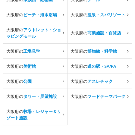
大阪府の
ビーチ・海水浴場
大阪府の
温泉・スパリゾート
大阪府の
アウトレット・ショ
大阪府の
商業施設・百貨店
ッピングモール
大阪府の
工場見学
大阪府の
博物館・科学館
大阪府の
美術館
大阪府の
道の駅・SA/PA
大阪府の
公園
大阪府の
アスレチック
大阪府の
タワー・展望施設
大阪府の
フードテーマパーク
大阪府の
牧場・レジャー＆リ
ゾート施設