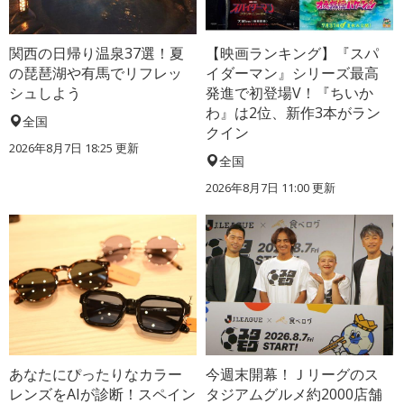
関西の日帰り温泉37選！夏
【映画ランキング】『スパ
の琵琶湖や有馬でリフレッ
イダーマン』シリーズ最高
シュしよう
発進で初登場V！『ちいか
わ』は2位、新作3本がラン
全国
クイン
2026年8月7日 18:25
更新
全国
2026年8月7日 11:00
更新
あなたにぴったりなカラー
今週末開幕！Ｊリーグのス
レンズをAIが診断！スペイン
タジアムグルメ約2000店舗