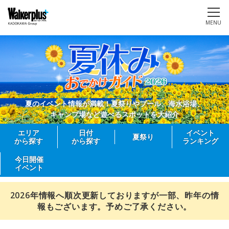
MENU
夏のイベント情報が満載！夏祭りやプール、海水浴場、
キャンプ場など遊べるスポットを大紹介
エリア
日付
イベント
夏祭り
から探す
から探す
ランキング
今日開催
イベント
2026年情報へ順次更新しておりますが一部、昨年の情
報もございます。予めご了承ください。