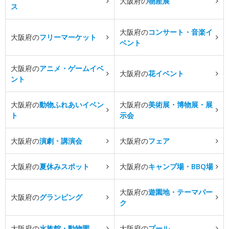
大阪府の
物産展
ス
大阪府の
コンサート・音楽イ
大阪府の
フリーマーケット
ベント
大阪府の
アニメ・ゲームイベ
大阪府の
花イベント
ント
大阪府の
動物ふれあいイベン
大阪府の
美術展・博物展・展
ト
示会
大阪府の
演劇・講演会
大阪府の
フェア
大阪府の
夏休みスポット
大阪府の
キャンプ場・BBQ場
大阪府の
遊園地・テーマパー
大阪府の
グランピング
ク
大阪府の
水族館・動物園
大阪府の
プール