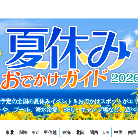
開催予定の全国の夏休みイベント＆おでかけスポットがエ
トや、プール、海水浴場、BBQ・キャンプ場など、遊べ
道
東北
関東
甲信越
東海
北陸
関西
中国
四国
東京
大阪