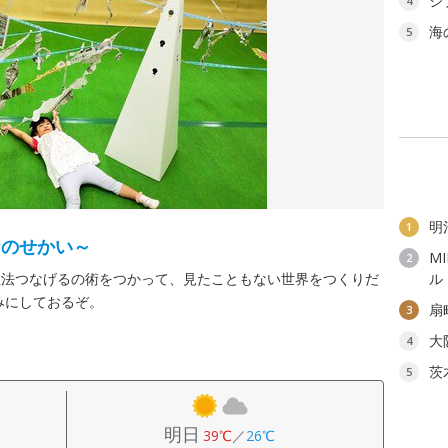
ジ
4
海
5
明
1
なのせかい～
M
2
忍法つなげるの術をつかって、見たこともない世界をつくりだ
ル
みにしておるぞ。
扇
3
大
4
茨
5
明日
39℃
／
26℃