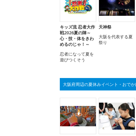
キッズ流 忍者大作
天神祭
戦2026夏の陣～
大阪を代表する夏
心・技・体をきわ
祭り
めるのじゃ！～
忍者になって夏を
遊びつくそう
大阪府周辺の夏休みイベント・おでか