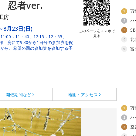
忍者ver.
万
1
工房
ハ
2
～8月23日(日)
S
3
このページをスマホで
見る
0～11：40、12:15～12：55、
北
4
3階 創作工房にて9:30から1日分の参加券を配
ーから、希望の回の参加券を参加する子
富
5
開催期間など
地図・アクセス
万
1
ハ
2
空
3