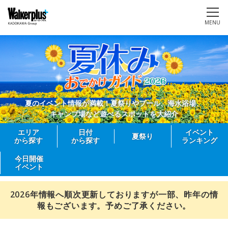
MENU
夏のイベント情報が満載！夏祭りやプール、海水浴場、
キャンプ場など遊べるスポットを大紹介
エリア
日付
イベント
夏祭り
から探す
から探す
ランキング
今日開催
イベント
2026年情報へ順次更新しておりますが一部、昨年の情
報もございます。予めご了承ください。