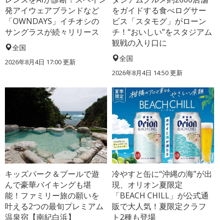
発アイウェアブランドなど
をガイドする食べログサー
「OWNDAYS」イチオシの
ビス「スタモグ」がローン
サングラスが続々リリース
チ！“おいしい”をスタジアム
観戦の入り口に
全国
全国
2026年8月4日 17:00
更新
2026年8月4日 14:50
更新
キッズパーク＆プールで遊
冷やすと缶に“沖縄の海”が出
んで豪華バイキングも堪
現、オリオン夏限定
能！ファミリー旅の願いを
「BEACH CHILL」が公式通
叶える2つの最旬プレミアム
販で大人気！夏限定クラフ
温泉宿【南紀白浜】
ト2種も登場