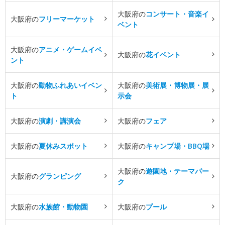
大阪府の
コンサート・音楽イ
大阪府の
フリーマーケット
ベント
大阪府の
アニメ・ゲームイベ
大阪府の
花イベント
ント
大阪府の
動物ふれあいイベン
大阪府の
美術展・博物展・展
ト
示会
大阪府の
演劇・講演会
大阪府の
フェア
大阪府の
夏休みスポット
大阪府の
キャンプ場・BBQ場
大阪府の
遊園地・テーマパー
大阪府の
グランピング
ク
大阪府の
水族館・動物園
大阪府の
プール