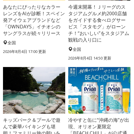
あなたにぴったりなカラー
今週末開幕！Ｊリーグのス
レンズをAIが診断！スペイン
タジアムグルメ約2000店舗
発アイウェアブランドなど
をガイドする食べログサー
「OWNDAYS」イチオシの
ビス「スタモグ」がローン
サングラスが続々リリース
チ！“おいしい”をスタジアム
観戦の入り口に
全国
全国
2026年8月4日 17:00
更新
2026年8月4日 14:50
更新
キッズパーク＆プールで遊
冷やすと缶に“沖縄の海”が出
んで豪華バイキングも堪
現、オリオン夏限定
能！ファミリー旅の願いを
「BEACH CHILL」が公式通