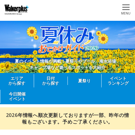
MENU
夏のイベント情報が満載！夏祭りやプール、海水浴場、
キャンプ場など遊べるスポットを大紹介
エリア
日付
イベント
夏祭り
から探す
から探す
ランキング
今日開催
イベント
2026年情報へ順次更新しておりますが一部、昨年の情
報もございます。予めご了承ください。