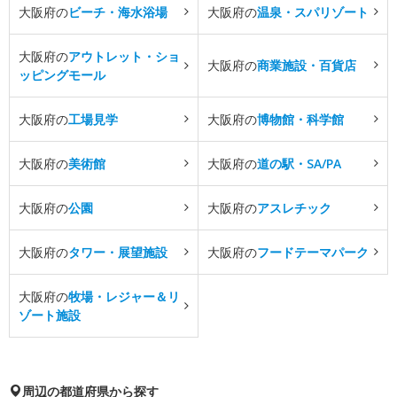
大阪府の
ビーチ・海水浴場
大阪府の
温泉・スパリゾート
大阪府の
アウトレット・ショ
大阪府の
商業施設・百貨店
ッピングモール
大阪府の
工場見学
大阪府の
博物館・科学館
大阪府の
美術館
大阪府の
道の駅・SA/PA
大阪府の
公園
大阪府の
アスレチック
大阪府の
タワー・展望施設
大阪府の
フードテーマパーク
大阪府の
牧場・レジャー＆リ
ゾート施設
周辺の都道府県から探す