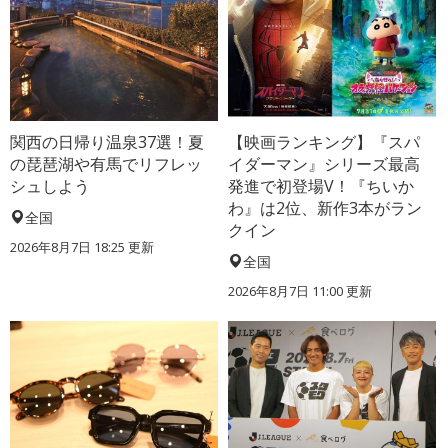
関西の日帰り温泉37選！夏
【映画ランキング】『スパ
の琵琶湖や有馬でリフレッ
イダーマン』シリーズ最高
シュしよう
発進で初登場V！『ちいか
わ』は2位、新作3本がラン
全国
クイン
2026年8月7日 18:25
更新
全国
2026年8月7日 11:00
更新