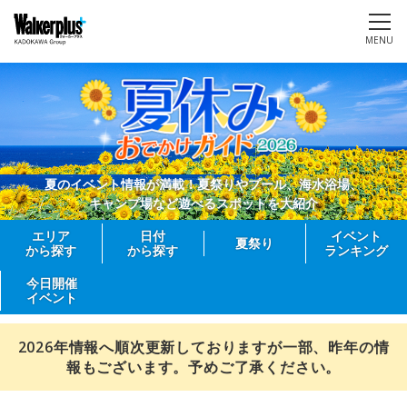
MENU
夏のイベント情報が満載！夏祭りやプール、海水浴場、
キャンプ場など遊べるスポットを大紹介
エリア
日付
イベント
夏祭り
から探す
から探す
ランキング
今日開催
イベント
2026年情報へ順次更新しておりますが一部、昨年の情
報もございます。予めご了承ください。