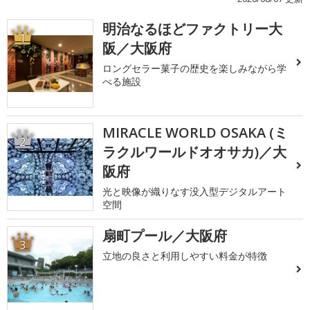
明治なるほどファクトリー大
1
阪／大阪府
ロングセラー菓子の歴史を楽しみながら学
べる施設
MIRACLE WORLD OSAKA (ミ
2
ラクルワールドオオサカ)／大
阪府
光と映像が織りなす没入型デジタルアート
空間
扇町プール／大阪府
3
立地の良さと利用しやすい料金が特徴