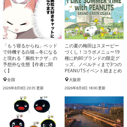
「もう寝るからね」ベッド
この夏の梅田はスヌーピー
で待機する白猫→冬になる
づくし！コラボメニュー19
と現れる「腕枕ヤクザ」の
種に約80ブランドの限定グ
予想外な生態【作者に聞
ッズ、ノベルティまで3つの
く】
PEANUTSイベント総まとめ
全国
大阪府
2026年8月8日 20:35
更新
2026年8月8日 18:00
更新