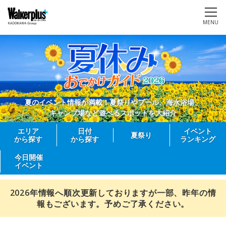
MENU
夏のイベント情報が満載！夏祭りやプール、海水浴場、
キャンプ場など遊べるスポットを大紹介
エリア
日付
イベント
夏祭り
から探す
から探す
ランキング
今日開催
イベント
2026年情報へ順次更新しておりますが一部、昨年の情
報もございます。予めご了承ください。