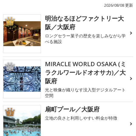
2026/08/08 更新
明治なるほどファクトリー大
1
阪／大阪府
ロングセラー菓子の歴史を楽しみながら学
べる施設
MIRACLE WORLD OSAKA (ミ
2
ラクルワールドオオサカ)／大
阪府
光と映像が織りなす没入型デジタルアート
空間
扇町プール／大阪府
3
立地の良さと利用しやすい料金が特徴