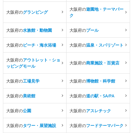
大阪府の
遊園地・テーマパー
大阪府の
グランピング
ク
大阪府の
水族館・動物園
大阪府の
プール
大阪府の
ビーチ・海水浴場
大阪府の
温泉・スパリゾート
大阪府の
アウトレット・ショ
大阪府の
商業施設・百貨店
ッピングモール
大阪府の
工場見学
大阪府の
博物館・科学館
大阪府の
美術館
大阪府の
道の駅・SA/PA
大阪府の
公園
大阪府の
アスレチック
大阪府の
タワー・展望施設
大阪府の
フードテーマパーク