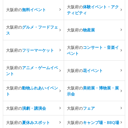
大阪府の
体験イベント・アク
大阪府の
無料イベント
ティビティ
大阪府の
グルメ・フードフェ
大阪府の
物産展
ス
大阪府の
コンサート・音楽イ
大阪府の
フリーマーケット
ベント
大阪府の
アニメ・ゲームイベ
大阪府の
花イベント
ント
大阪府の
動物ふれあいイベン
大阪府の
美術展・博物展・展
ト
示会
大阪府の
演劇・講演会
大阪府の
フェア
大阪府の
夏休みスポット
大阪府の
キャンプ場・BBQ場