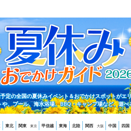
開催予定の全国の夏休みイベント＆おでかけスポットがエ
トや、プール、海水浴場、BBQ・キャンプ場など、遊べ
道
東北
関東
甲信越
東海
北陸
関西
中国
四国
東京
大阪