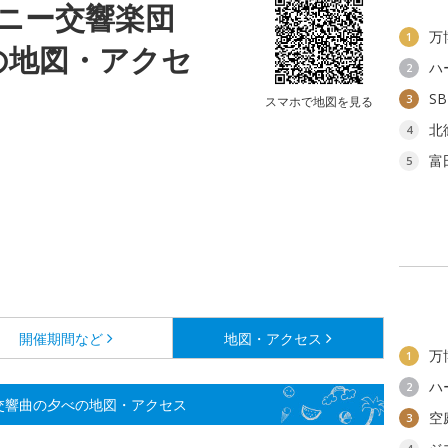
モニー交響楽団
万
1
の地図・アクセ
ハ
2
S
3
スマホで地図を見る
北
4
富
5
開催期間など
地図・アクセス
万
1
ハ
2
交響曲の夕べの地図・アクセス
空
3