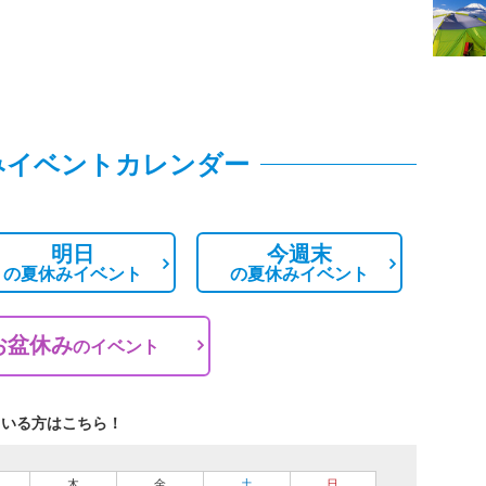
みイベントカレンダー
明日
今週末
の
夏休みイベント
の
夏休みイベント
お盆休み
の
イベント
ている方はこちら！
木
金
土
日