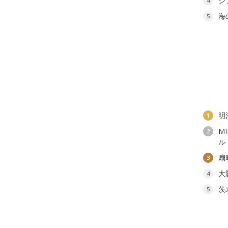
ジ
4
海
5
明
1
M
2
ル
扇
3
大
4
茨
5