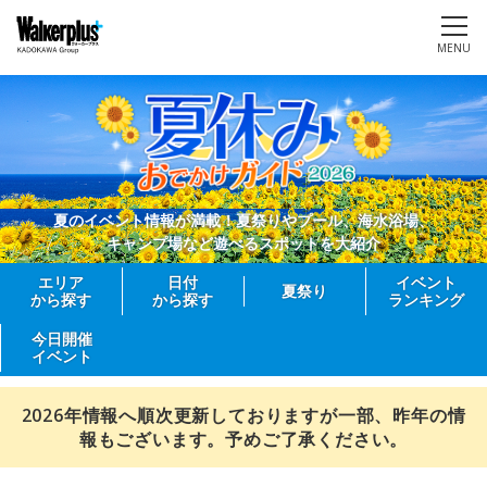
MENU
夏のイベント情報が満載！夏祭りやプール、海水浴場、
キャンプ場など遊べるスポットを大紹介
エリア
日付
イベント
夏祭り
から探す
から探す
ランキング
今日開催
イベント
2026年情報へ順次更新しておりますが一部、昨年の情
報もございます。予めご了承ください。