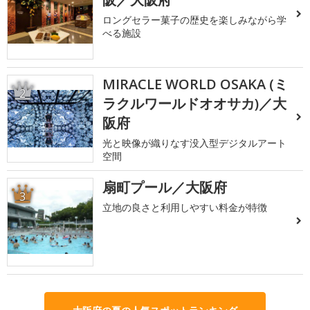
ロングセラー菓子の歴史を楽しみながら学
べる施設
MIRACLE WORLD OSAKA (ミ
2
ラクルワールドオオサカ)／大
阪府
光と映像が織りなす没入型デジタルアート
空間
扇町プール／大阪府
3
立地の良さと利用しやすい料金が特徴