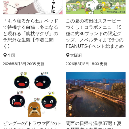
「もう寝るからね」ベッド
この夏の梅田はスヌーピー
で待機する白猫→冬になる
づくし！コラボメニュー19
と現れる「腕枕ヤクザ」の
種に約80ブランドの限定グ
予想外な生態【作者に聞
ッズ、ノベルティまで3つの
く】
PEANUTSイベント総まとめ
全国
大阪府
2026年8月8日 20:35
更新
2026年8月8日 18:00
更新
ピングーの“トラウマ回”のト
関西の日帰り温泉37選！夏