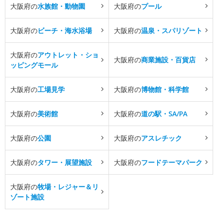
大阪府の
水族館・動物園
大阪府の
プール
大阪府の
ビーチ・海水浴場
大阪府の
温泉・スパリゾート
大阪府の
アウトレット・ショ
大阪府の
商業施設・百貨店
ッピングモール
大阪府の
工場見学
大阪府の
博物館・科学館
大阪府の
美術館
大阪府の
道の駅・SA/PA
大阪府の
公園
大阪府の
アスレチック
大阪府の
タワー・展望施設
大阪府の
フードテーマパーク
大阪府の
牧場・レジャー＆リ
ゾート施設