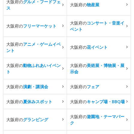
大阪府の
グルメ・フードフェ
大阪府の
物産展
ス
大阪府の
コンサート・音楽イ
大阪府の
フリーマーケット
ベント
大阪府の
アニメ・ゲームイベ
大阪府の
花イベント
ント
大阪府の
動物ふれあいイベン
大阪府の
美術展・博物展・展
ト
示会
大阪府の
演劇・講演会
大阪府の
フェア
大阪府の
夏休みスポット
大阪府の
キャンプ場・BBQ場
大阪府の
遊園地・テーマパー
大阪府の
グランピング
ク