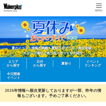
MENU
夏のイベント情報が満載！夏祭りやプール、海水浴場、
キャンプ場など遊べるスポットを大紹介
エリア
日付
イベント
夏祭り
から探す
から探す
ランキング
今日開催
イベント
2026年情報へ順次更新しておりますが一部、昨年の情
報もございます。予めご了承ください。