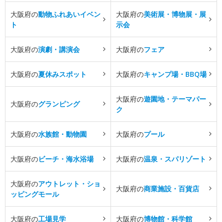
大阪府の
動物ふれあいイベン
大阪府の
美術展・博物展・展
ト
示会
大阪府の
演劇・講演会
大阪府の
フェア
大阪府の
夏休みスポット
大阪府の
キャンプ場・BBQ場
大阪府の
遊園地・テーマパー
大阪府の
グランピング
ク
大阪府の
水族館・動物園
大阪府の
プール
大阪府の
ビーチ・海水浴場
大阪府の
温泉・スパリゾート
大阪府の
アウトレット・ショ
大阪府の
商業施設・百貨店
ッピングモール
大阪府の
工場見学
大阪府の
博物館・科学館