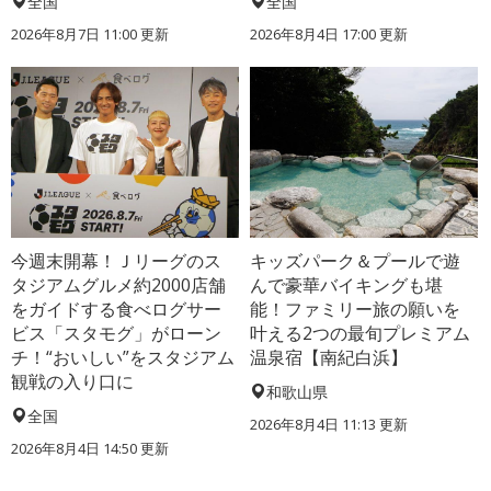
全国
全国
2026年8月7日 11:00
更新
2026年8月4日 17:00
更新
今週末開幕！Ｊリーグのス
キッズパーク＆プールで遊
タジアムグルメ約2000店舗
んで豪華バイキングも堪
をガイドする食べログサー
能！ファミリー旅の願いを
ビス「スタモグ」がローン
叶える2つの最旬プレミアム
チ！“おいしい”をスタジアム
温泉宿【南紀白浜】
観戦の入り口に
和歌山県
全国
2026年8月4日 11:13
更新
2026年8月4日 14:50
更新