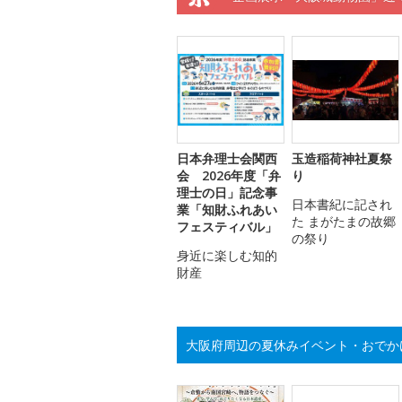
日本弁理士会関西
玉造稲荷神社夏祭
会 2026年度「弁
り
理士の日」記念事
日本書紀に記され
業「知財ふれあい
た まがたまの故郷
フェスティバル」
の祭り
身近に楽しむ知的
財産
大阪府周辺の夏休みイベント・おでか