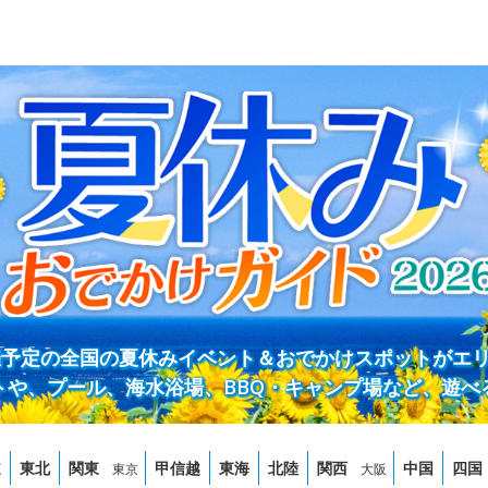
開催予定の全国の夏休みイベント＆おでかけスポットがエ
トや、プール、海水浴場、BBQ・キャンプ場など、遊べ
道
東北
関東
甲信越
東海
北陸
関西
中国
四国
東京
大阪