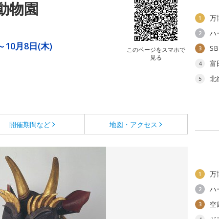
動物園
万
1
ハ
2
～10月8日(木)
S
3
このページをスマホで
見る
富
4
北
5
開催期間など
地図・アクセス
万
1
ハ
2
空
3