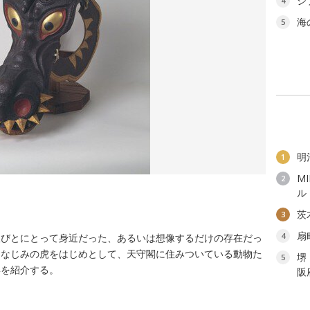
ジ
4
海
5
明
1
M
2
ル
茨
3
扇
4
人びとにとって身近だった、あるいは想像するだけの存在だっ
おなじみの虎をはじめとして、天守閣に住みついている動物た
堺
5
姿を紹介する。
阪