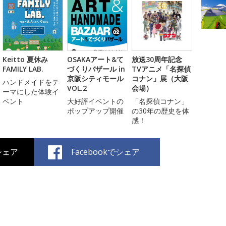
Keitto 夏休み
OSAKAアート&て
放送30周年記念
FAMILY LAB.
づくりバザール in
TVアニメ「名探偵
京阪シティモール
コナン」展（大阪
ハンドメイドをテ
VOL.2
会場）
ーマにした体験イ
ベント
大好評イベントの
「名探偵コナン」
ポップアップ開催
の30年の歴史を体
感！
でシェア
Facebookでシェア