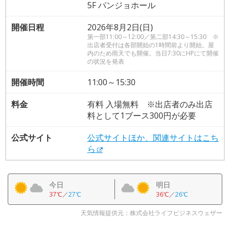
5F パンジョホール
開催日程
2026年8月2日(日)
第一部11:00～12:00／第二部14:30～15:30 ※
出店者受付は各部開始の1時間前より開始。屋
内のため雨天でも開催。当日7:30にHPにて開催
の状況を発表
開催時間
11:00～15:30
料金
有料 入場無料 ※出店者のみ出店
料として1ブース300円が必要
公式サイト
公式サイトほか、関連サイトはこち
ら
今日
明日
37℃
／
27℃
36℃
／
26℃
天気情報提供元：株式会社ライフビジネスウェザー