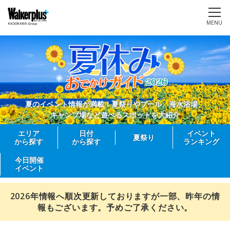
MENU
夏のイベント情報が満載！夏祭りやプール、海水浴場、
キャンプ場など遊べるスポットを大紹介
エリア
日付
イベント
夏祭り
から探す
から探す
ランキング
今日開催
イベント
2026年情報へ順次更新しておりますが一部、昨年の情
報もございます。予めご了承ください。