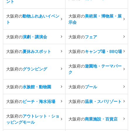
ント
大阪府の
動物ふれあいイベン
大阪府の
美術展・博物展・展
ト
示会
大阪府の
演劇・講演会
大阪府の
フェア
大阪府の
夏休みスポット
大阪府の
キャンプ場・BBQ場
大阪府の
遊園地・テーマパー
大阪府の
グランピング
ク
大阪府の
水族館・動物園
大阪府の
プール
大阪府の
ビーチ・海水浴場
大阪府の
温泉・スパリゾート
大阪府の
アウトレット・ショ
大阪府の
商業施設・百貨店
ッピングモール