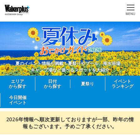
MENU
夏のイベント情報が満載！夏祭りやプール、海水浴場、
キャンプ場など遊べるスポットを大紹介
エリア
日付
イベント
夏祭り
から探す
から探す
ランキング
今日開催
イベント
2026年情報へ順次更新しておりますが一部、昨年の情
報もございます。予めご了承ください。