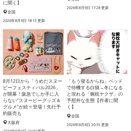
に聞く】
2026年8月9日 17:28
更新
全国
2026年8月9日 18:13
更新
8月12日から「うめだスヌー
「もう寝るからね」ベッド
ピーフェスティバル2026」
で待機する白猫→冬になる
が開幕！阪急でしか手に入
と現れる「腕枕ヤクザ」の
らない“スヌーピーグッズ＆
予想外な生態【作者に聞
グルメ”が続々登場！先行予
く】
約販売も
全国
大阪府
2026年8月8日 20:35
更新
2026年8月9日 16:00
更新