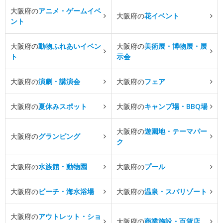
大阪府の
アニメ・ゲームイベ
大阪府の
花イベント
ント
大阪府の
動物ふれあいイベン
大阪府の
美術展・博物展・展
ト
示会
大阪府の
演劇・講演会
大阪府の
フェア
大阪府の
夏休みスポット
大阪府の
キャンプ場・BBQ場
大阪府の
遊園地・テーマパー
大阪府の
グランピング
ク
大阪府の
水族館・動物園
大阪府の
プール
大阪府の
ビーチ・海水浴場
大阪府の
温泉・スパリゾート
大阪府の
アウトレット・ショ
大阪府の
商業施設・百貨店