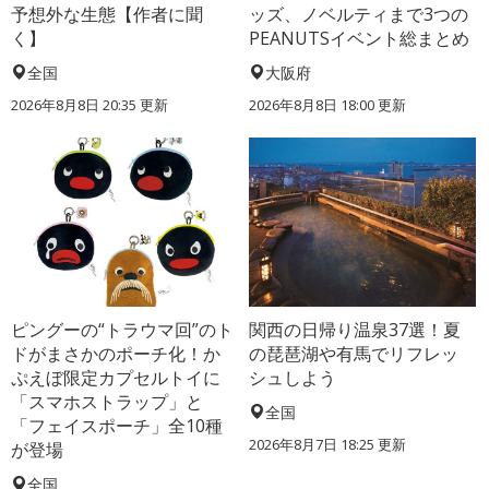
予想外な生態【作者に聞
ッズ、ノベルティまで3つの
く】
PEANUTSイベント総まとめ
全国
大阪府
2026年8月8日 20:35
更新
2026年8月8日 18:00
更新
ピングーの“トラウマ回”のト
関西の日帰り温泉37選！夏
ドがまさかのポーチ化！か
の琵琶湖や有馬でリフレッ
ぷえぼ限定カプセルトイに
シュしよう
「スマホストラップ」と
全国
「フェイスポーチ」全10種
2026年8月7日 18:25
更新
が登場
全国