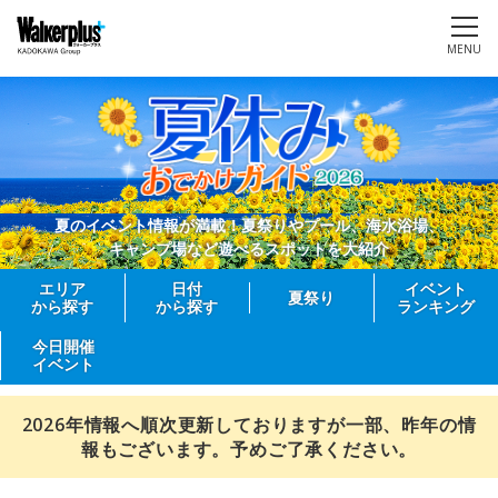
MENU
夏のイベント情報が満載！夏祭りやプール、海水浴場、
キャンプ場など遊べるスポットを大紹介
エリア
日付
イベント
夏祭り
から探す
から探す
ランキング
今日開催
イベント
2026年情報へ順次更新しておりますが一部、昨年の情
報もございます。予めご了承ください。