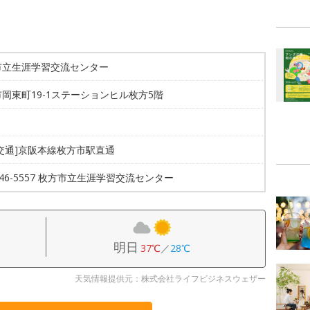
市立生涯学習交流センター
岡東町19-1ステーションヒル枚方5階
交通]京阪本線枚方市駅直通
-846-5557 枚方市立生涯学習交流センター
明日
37℃
／
28℃
天気情報提供元：株式会社ライフビジネスウェザー