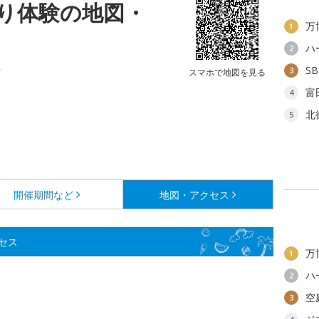
り体験の地図・
万
1
ハ
2
ー
S
3
スマホで地図を見る
富
4
北
5
開催期間など
地図・アクセス
セス
万
1
ハ
2
空
3