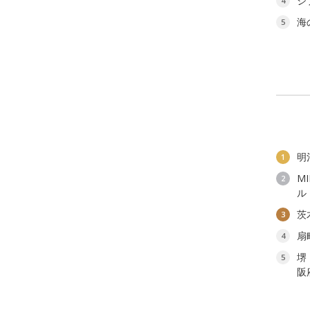
ジ
4
海
5
明
1
M
2
ル
茨
3
扇
4
堺
5
阪