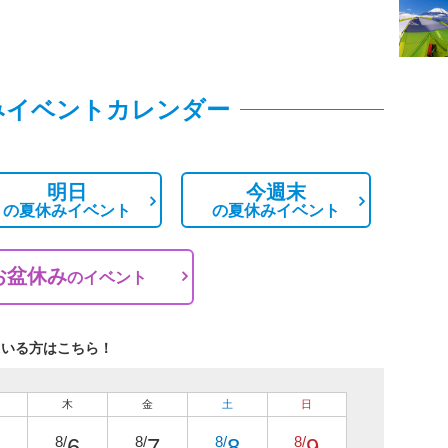
みイベントカレンダー
明日
今週末
の
夏休みイベント
の
夏休みイベント
お盆休み
の
イベント
ている方はこちら！
木
金
土
日
8/
8/
8/
8/
6
7
8
9