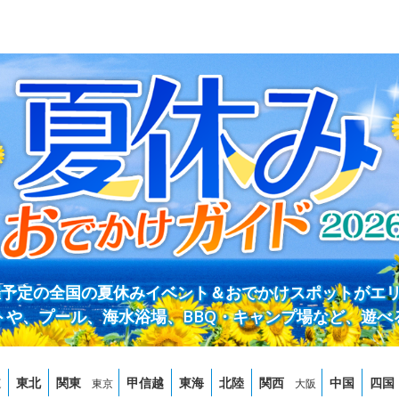
開催予定の全国の夏休みイベント＆おでかけスポットがエ
トや、プール、海水浴場、BBQ・キャンプ場など、遊べ
道
東北
関東
甲信越
東海
北陸
関西
中国
四国
東京
大阪