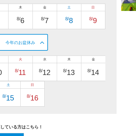
木
金
土
日
8/
8/
8/
8/
6
7
8
9
今年のお盆休み
火
水
木
金
8/
8/
8/
8/
0
11
12
13
14
土
日
8/
8/
15
16
探している方はこちら！