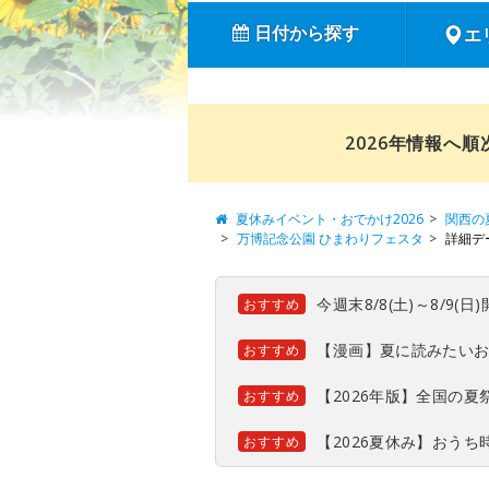
日付から探す
エ
2026年情報へ
夏休みイベント・おでかけ2026
関西の
万博記念公園 ひまわりフェスタ
詳細デ
今週末8/8(土)～8/9
おすすめ
【漫画】夏に読みたい
おすすめ
【2026年版】全国の
おすすめ
【2026夏休み】おう
おすすめ