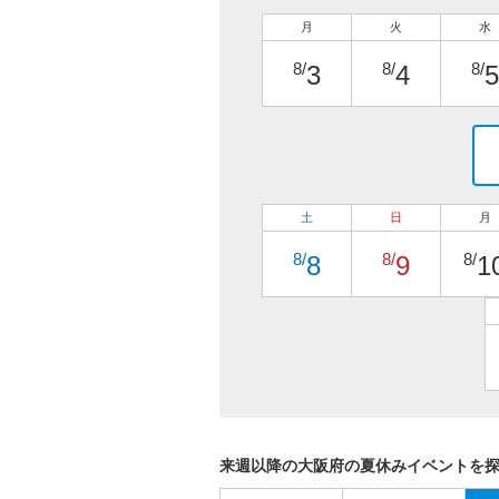
月
火
水
8/
8/
8/
3
4
5
土
日
月
8/
8/
8/
8
9
1
来週以降の大阪府の夏休みイベントを