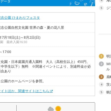
海
4
細データ
ジ
5
記念公園 ひまわりフェスタ
記念公園自然文化園 世界の森・夏の花八景
年7月18日(土)～8月2日(日)
園 最終入園16:30
～17:00
明
1
文化園・日本庭園共通入園料 大人（高校生以上）450円、
M
2
（中学生以下）無料 ※関連イベントにより、別途料金が必
ル
場合あり
扇
3
は公園のホームページを参照。
茨
4
サイトほか、関連サイトはこちら
鶴
5