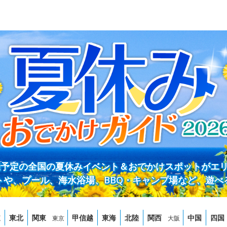
開催予定の全国の夏休みイベント＆おでかけスポットがエ
トや、プール、海水浴場、BBQ・キャンプ場など、遊べ
道
東北
関東
甲信越
東海
北陸
関西
中国
四国
東京
大阪