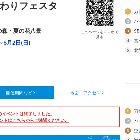
まわりフェスタ
万
1
ハ
2
の森・夏の花八景
S
3
このページをスマホで
見る
富
4
～8月2日(日)
北
5
開催期間など
地図・アクセス
万
1
のイベントは終了しました。
ントはこちらからご確認ください。
ハ
2
空
3