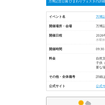
万博記念公園 ひまわりフェスタの詳
イベント名
万博
開催場所・会場
万博
開催日程
2026
水曜休
開催時間
09:30
料金
自然
子供
要な
その他・全体備考
詳細
公式サイト
公式