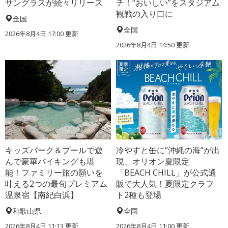
サングラスが続々リリース
チ！“おいしい”をスタジアム
観戦の入り口に
全国
全国
2026年8月4日 17:00
更新
2026年8月4日 14:50
更新
キッズパーク＆プールで遊
冷やすと缶に“沖縄の海”が出
んで豪華バイキングも堪
現、オリオン夏限定
能！ファミリー旅の願いを
「BEACH CHILL」が公式通
叶える2つの最旬プレミアム
販で大人気！夏限定クラフ
温泉宿【南紀白浜】
ト2種も登場
和歌山県
全国
2026年8月4日 11:13
更新
2026年8月4日 11:00
更新