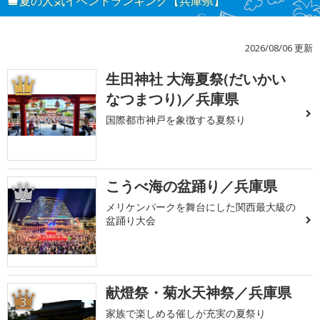
夏の人気イベントランキング【兵庫県】
2026/08/06 更新
生田神社 大海夏祭(だいかい
1
なつまつり)／兵庫県
国際都市神戸を象徴する夏祭り
こうべ海の盆踊り／兵庫県
2
メリケンパークを舞台にした関西最大級の
盆踊り大会
献燈祭・菊水天神祭／兵庫県
3
家族で楽しめる催しが充実の夏祭り