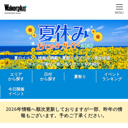
MENU
夏のイベント情報が満載！夏祭りやプール、海水浴場、
キャンプ場など遊べるスポットを大紹介
エリア
日付
イベント
夏祭り
から探す
から探す
ランキング
今日開催
イベント
2026年情報へ順次更新しておりますが一部、昨年の情
報もございます。予めご了承ください。